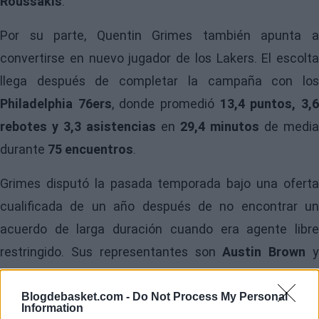
Roussakis
.
Por su parte, Quentin Grimes también apunta a
convertirse en nuevo jugador de los Lakers. El escolta
llega después de completar la campaña con los
Philadelphia 76ers
, donde promedió
13,4 puntos, 3,
rebotes y 3,3 asistencias
en
29,4 minutos
de media
durante
75 encuentros
.
Grimes disputó la pasada temporada bajo una oferta
cualificada de un año después de no encontrar un
acuerdo de larga duración cuando era agente libre
restringido. Sus representantes son
Austin Brown
Steven Heumann
.
Blogdebasket.com -
Do Not Process My Personal
Image
Information