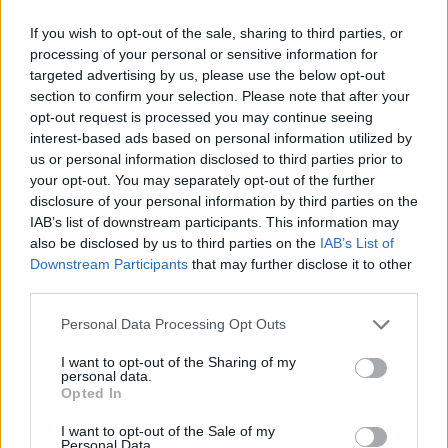
Walker Kessler sigue
If you wish to opt-out of the sale, sharing to third parties, or
processing of your personal or sensitive information for
siendo el gran
targeted advertising by us, please use the below opt-out
section to confirm your selection. Please note that after your
objetivo
opt-out request is processed you may continue seeing
interest-based ads based on personal information utilized by
Aunque los posibles fichajes de Mamukelashvili y
us or personal information disclosed to third parties prior to
your opt-out. You may separately opt-out of the further
Grimes reforzarían notablemente la rotación, la
disclosure of your personal information by third parties on the
IAB’s list of downstream participants. This information may
prioridad absoluta de los Lakers continúa estando en la
also be disclosed by us to third parties on the
IAB’s List of
pintura.
Downstream Participants
that may further disclose it to other
third parties.
El gran nombre marcado en rojo por la franquicia es
Personal Data Processing Opt Outs
Walker Kessler
, uno de los pívots jóvenes con mayor
I want to opt-out of the Sharing of my
proyección de la NBA y un perfil que encaja
personal data.
Opted In
perfectamente con las necesidades del equipo.
I want to opt-out of the Sale of my
Personal Data.