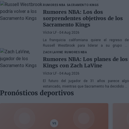
RUMORES NBA
SACRAMENTO KINGS
Rumores NBA: Los dos
sorprendentes objetivos de los
Sacramento Kings
Víctor LF
- 04 Aug 2026
La franquicia californiana quiere el regreso de
Russell Westbrook para liderar a su grupo de
jóvenes, mientras que también suena Victor Oladipo
ZACH LAVINE
RUMORES NBA
Rumores NBA: Los planes de los
Kings con Zach LaVine
Víctor LF
- 04 Aug 2026
El futuro del jugador de 31 años parece algo
estancado, mientras que Sacramento ha decidido no
Pronósticos deportivos
rescindir su contrato
VS