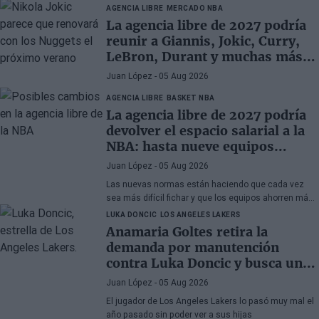
AGENCIA LIBRE
MERCADO NBA
La agencia libre de 2027 podría
reunir a Giannis, Jokic, Curry,
LeBron, Durant y muchas más
superestrellas
Juan López
- 05 Aug 2026
AGENCIA LIBRE
BASKET NBA
La agencia libre de 2027 podría
devolver el espacio salarial a la
NBA: hasta nueve equipos
tendrían margen
Juan López
- 05 Aug 2026
Las nuevas normas están haciendo que cada vez
sea más difícil fichar y que los equipos ahorren más
que nunca
LUKA DONCIC
LOS ANGELES LAKERS
Anamaria Goltes retira la
demanda por manutención
contra Luka Doncic y busca un
acuerdo amistoso
Juan López
- 05 Aug 2026
El jugador de Los Angeles Lakers lo pasó muy mal el
año pasado sin poder ver a sus hijas