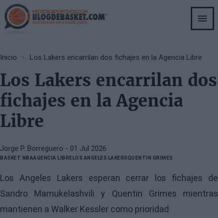
Skip
to
main
content
Breadcrumb
Inicio
Los Lakers encarrilan dos fichajes en la Agencia Libre
Los Lakers encarrilan dos
fichajes en la Agencia
Libre
Jorge P. Borreguero
- 01 Jul 2026
BASKET NBA
AGENCIA LIBRE
LOS ANGELES LAKERS
QUENTIN GRIMES
Los Angeles Lakers esperan cerrar los fichajes de
Sandro Mamukelashvili y Quentin Grimes mientras
mantienen a Walker Kessler como prioridad