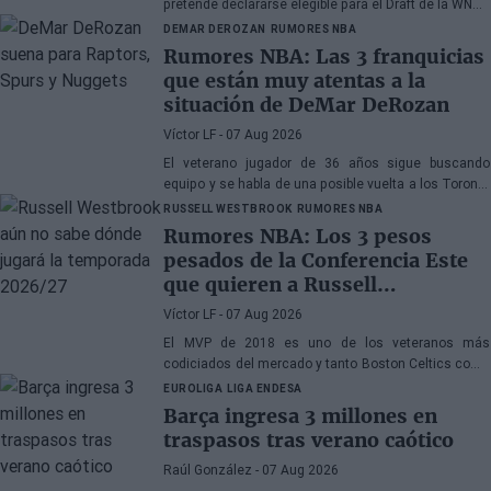
pretende declararse elegible para el Draft de la WNBA
de 2027
DEMAR DEROZAN
RUMORES NBA
Rumores NBA: Las 3 franquicias
que están muy atentas a la
situación de DeMar DeRozan
Víctor LF
- 07 Aug 2026
El veterano jugador de 36 años sigue buscando
equipo y se habla de una posible vuelta a los Toronto
Raptors o San Antonio Spurs, mientras Denver
RUSSELL WESTBROOK
RUMORES NBA
Nuggets también forma parte de la ecuación
Rumores NBA: Los 3 pesos
pesados de la Conferencia Este
que quieren a Russell
Westbrook
Víctor LF
- 07 Aug 2026
El MVP de 2018 es uno de los veteranos más
codiciados del mercado y tanto Boston Celtics como
Cleveland Cavaliers y Detroit Pistons estarían
EUROLIGA
LIGA ENDESA
interesados en hacerse con sus servicios
Barça ingresa 3 millones en
traspasos tras verano caótico
Raúl González
- 07 Aug 2026