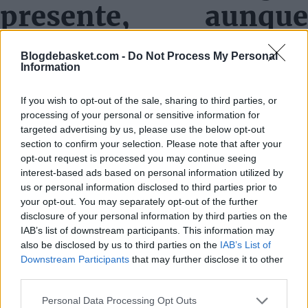
presente, aunque
pierde impulso
Blogdebasket.com -
Do Not Process My Personal
Information
Los Cleveland Cavaliers, primer equipo de James y
franquicia en la que disputó dos etapas diferentes,
If you wish to opt-out of the sale, sharing to third parties, or
processing of your personal or sensitive information for
continúan apareciendo entre las opciones importantes.
targeted advertising by us, please use the below opt-out
Sin embargo, Paul reconoció que la salida de Darius
section to confirm your selection. Please note that after your
opt-out request is processed you may continue seeing
Garland podría haber reducido parte de su atractivo
interest-based ads based on personal information utilized by
dentro de la carrera por hacerse con el jugador.
us or personal information disclosed to third parties prior to
your opt-out. You may separately opt-out of the further
disclosure of your personal information by third parties on the
Image
IAB’s list of downstream participants. This information may
also be disclosed by us to third parties on the
IAB’s List of
Miami vuelve a
Downstream Participants
that may further disclose it to other
third parties.
aparecer en escena
Personal Data Processing Opt Outs