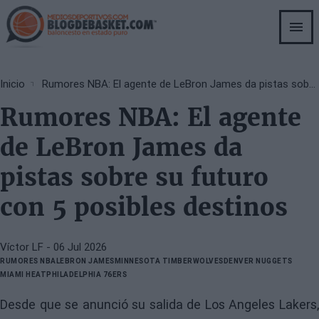
Skip
to
main
content
Breadcrumb
Inicio
Rumores NBA: El agente de LeBron James da pistas sobre su futuro con 5 posibles destinos
Rumores NBA: El agente
de LeBron James da
pistas sobre su futuro
con 5 posibles destinos
Víctor LF
- 06 Jul 2026
RUMORES NBA
LEBRON JAMES
MINNESOTA TIMBERWOLVES
DENVER NUGGETS
MIAMI HEAT
PHILADELPHIA 76ERS
Desde que se anunció su salida de Los Angeles Lakers,