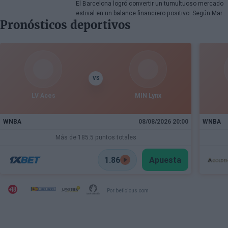
El Barcelona logró convertir un tumultuoso mercado
estival en un balance financiero positivo. Según Marc
Pronósticos deportivos
Mundet, la sección azulgrana ingresó cerca de tres
millones de euros procedentes de salidas de
jugadores, a pesar de un proceso de transferencias
marcado por la incertidumbre y los cambios de
última hora.
VS
LV Aces
MIN Lynx
WNBA
08/08/2026 20:00
WNBA
Más de 185.5 puntos totales
1.86
Apuesta
Por beticious.com