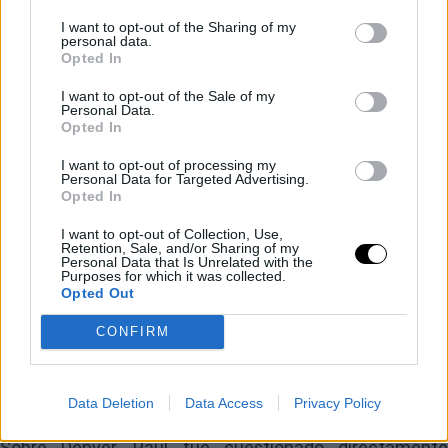
I want to opt-out of the Sharing of my
El Miami Heat, otra de las antiguas casas de LeBron,
personal data.
Opted In
también figura entre los principales candidatos. Pese a
la forma en la que se produjo la salida del jugador en
I want to opt-out of the Sale of my
Personal Data.
2014, la franquicia de Florida aparece como un destino
Opted In
con lógica deportiva y, según lo expuesto, recibiría con
I want to opt-out of processing my
Personal Data for Targeted Advertising.
agrado un posible regreso.
Opted In
Denver y Minnesota
I want to opt-out of Collection, Use,
Retention, Sale, and/or Sharing of my
Personal Data that Is Unrelated with the
Purposes for which it was collected.
entran con fuerza
Opted Out
Entre los equipos que también ocupan posiciones
CONFIRM
destacadas aparecen los Denver Nuggets y los
Minnesota Timberwolves.
Data Deletion
Data Access
Privacy Policy
Sobre Denver, Paul fue cuestionado directamente