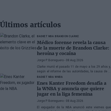
Últimos artículos
BASKET NBA
BRANDON CLARKE
Médico forense revela la causa
de la muerte de Brandon Clarke:
heroína y cocaína
Jorge P. Borreguero
- 08 Aug 2026
Clarke murió el pasado 11 de mayo a los 29 años y,
según el informe de las autoridades, la causa de la
muerte fueron los efectos de la heroína y la cocaína
BASKET NBA
WNBA
Enes Kanter Freedom desafía a
la WNBA y anuncia que quiere
jugar en la liga femenina
Jorge P. Borreguero
- 08 Aug 2026
El exjugador de la NBA anunció este viernes que