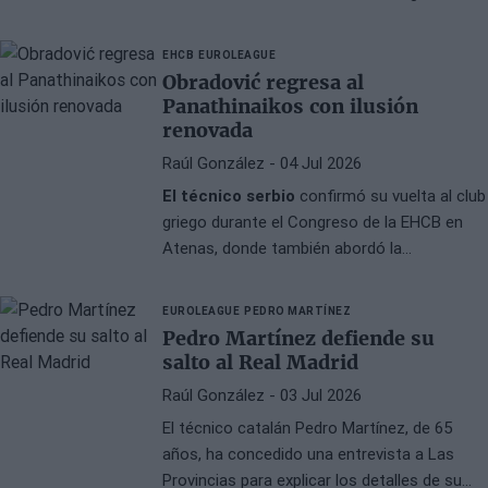
años después de su polémica marcha.
EHCB
EUROLEAGUE
Obradović regresa al
Panathinaikos con ilusión
renovada
Raúl González
- 04 Jul 2026
El técnico serbio
confirmó su vuelta al club
griego durante el Congreso de la EHCB en
Atenas, donde también abordó la
incorporación de Mike Batiste y su visión
sobre el futuro del baloncesto heleno.
EUROLEAGUE
PEDRO MARTÍNEZ
Pedro Martínez defiende su
salto al Real Madrid
Raúl González
- 03 Jul 2026
El técnico catalán Pedro Martínez, de 65
años, ha concedido una entrevista a Las
Provincias para explicar los detalles de su