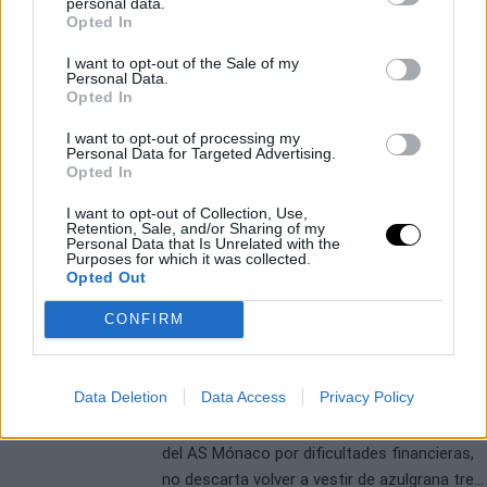
personal data.
Opted In
I want to opt-out of the Sale of my
Personal Data.
EUROLEAGUE
MARIO SAINT-SUPERY
Opted In
Saint-Supery regresa a España
para jugar en Valencia
I want to opt-out of processing my
Personal Data for Targeted Advertising.
Raúl González
- 11 Jul 2026
Opted In
Mario Saint-Supery
abandona Gonzaga
I want to opt-out of Collection, Use,
tras su año sophomore para incorporarse al
Retention, Sale, and/or Sharing of my
Personal Data that Is Unrelated with the
proyecto de Valencia Basket en Euroliga. El
Purposes for which it was collected.
base malagueño, de 20 años, ha firmado
Opted Out
contrato hasta 2030 con el conjunto taronja,
BARCELONA
EUROLEAGUE
CONFIRM
en uno de los movimientos más
Mirotic q regresar al Barça tras
sorprendentes del mercado estival.
abandonar Mónaco
Raúl González
- 06 Jul 2026
Data Deletion
Data Access
Privacy Policy
El ala-pívot de 35 años, en proceso de salida
del AS Mónaco por dificultades financieras,
no descarta volver a vestir de azulgrana tres