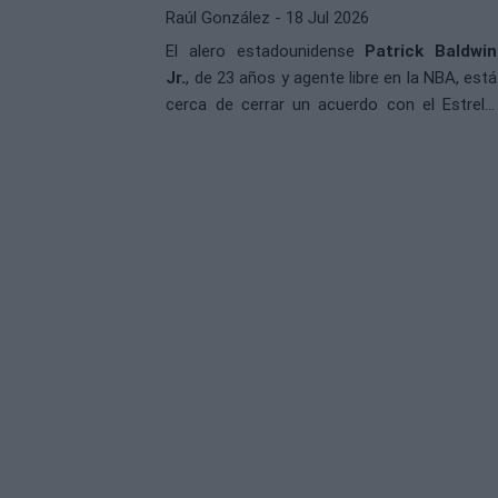
Raúl González
- 18 Jul 2026
El alero estadounidense
Patrick Baldwin
Jr.
, de 23 años y agente libre en la NBA, está
cerca de cerrar un acuerdo con el Estrella
Roja de Serbia. Según informó el medio
serbio Meridian Sport, el jugador podría dar el
salto a la Euroliga tras cuatro temporadas
en la liga norteamericana.