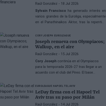
Raúl González
- 18 Jul 2026
Sylvain Francisco
ha generado interés en
varios grandes de la Euroliga, especialmente
en el Panathinaikos Aktor, tras la repentina
incertidumbre económica que rodea al LDLC
ASVEL Villeurbanne. El base francés opta
CORY JOSEPH
EUROLEAGUE
por mantener la calma y evaluar la situación
Joseph renueva con Olympiacos;
antes de considerar propuestas externas.
Walkup, en el aire
Raúl González
- 15 Jul 2026
Cory Joseph
continúa en el Olympiacos
para la temporada 2026-27 tras llegar a un
acuerdo con el club del Pireo. El base
canadiense de 34 años rechaza otras
opciones de la Euroliga, mientras que el
EUROLEAGUE
HAPOEL TEL AVIV
futuro de Thomas Walkup permanece
LeDay firma con el Hapoel Tel
abierto con el interés de Dubai.
Aviv tras su paso por Milán
Raúl González
- 14 Jul 2026