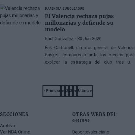
jugador en el club tras una primera campaña
ΒΑΛΕΝΘΙΑ
EUROLEAGUE
decisiva en el doblete nacional.
El Valencia rechaza pujas
millonarias y defiende su
modelo
Raúl González
- 30 Jun 2026
Érik Carbonell, director general de Valencia
Basket, compareció ante los medios para
explicar la estrategia del club tras una
temporada histórica que incluyó el acceso a
Final Four de la Euroliga, Liga Endesa y
Supercopa de España. El ejecutivo dejó claro
Pagination
que la entidad no entrará en guerras
« Primera
‹‹
2
3
››
Última »
First
Previous
Página
Página
Next
Last
económicas con gigantes europeos, aunque
page
page
page
page
varios de sus pilares ya han encontrado
nuevo destino.
SECCIONES
OTRAS WEBS DEL
GRUPO
Archivo
Ver NBA Online
Deportevalenciano