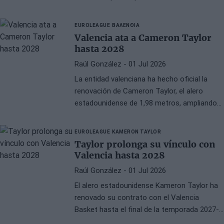
incorporación al Real Madrid tras firmar un
contrato de tres años. El entrenador aborda
EUROLEAGUE
ΒΑΛΕΝΘΙΑ
el impacto de su marcha desde el Valencia y
Valencia ata a Cameron Taylor
justifica sus razones profesionales.
hasta 2028
Raúl González
- 01 Jul 2026
La entidad valenciana ha hecho oficial la
renovación de Cameron Taylor, el alero
estadounidense de 1,98 metros, ampliando
su vínculo contractual hasta 2028. Ambas
partes habían llegado a un acuerdo hace
EUROLEAGUE
KAMERON TAYLOR
aproximadamente un mes, aunque la
Taylor prolonga su vínculo con
comunicación pública se produjo tras la
Valencia hasta 2028
conclusión de la Liga Endesa.
Raúl González
- 01 Jul 2026
El alero estadounidense Kameron Taylor ha
renovado su contrato con el Valencia
Basket hasta el final de la temporada 2027-
28. La extensión asegura la continuidad del