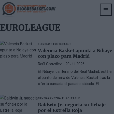
Skip
to
main
content
EUROLEAGUE
ELI NDIAYE
EUROLEAGUE
Valencia Basket apunta a Ndiaye
con plazo para Madrid
Raúl González
- 20 Jul 2026
Eli Ndiaye, canterano del Real Madrid, está en
el punto de mira de Valencia Basket tras la
oferta cursada el pasado sábado. El
conjunto taronja busca reforzar su plantilla,
mientras que el equipo blanco tiene hasta el
CRVENA ZVEZDA
EUROLEAGUE
viernes 24 de julio para igualar la propuesta.
Baldwin Jr. negocia su fichaje
por el Estrella Roja