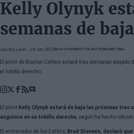
Kelly Olynyk est
semanas de baja
Jacobo León
- 24 Jan 2015
KELLY OLYNYK
BOSTON CELTICS
BASKET NBA
El pívot de Boston Celtics estará tres semanas alejado
el tobillo derecho.
Go to comments section
El pívot
Kelly Olynyk estará de baja las próximas tre
esguince en su tobillo derecho
, según ha hecho oficial
El entrenador de los Celtics,
Brad Stevens, declaró que O