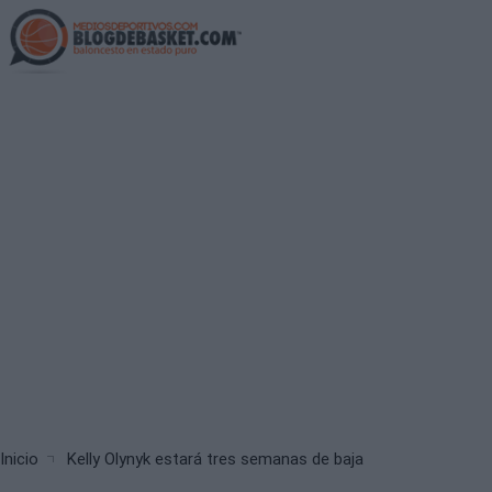
Skip
to
main
content
Breadcrumb
Inicio
Kelly Olynyk estará tres semanas de baja