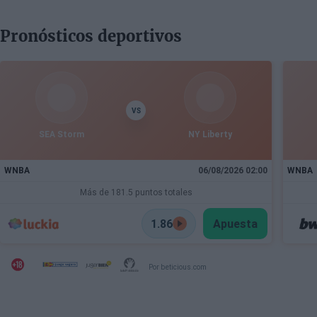
Pronósticos deportivos
VS
SEA Storm
NY Liberty
WNBA
06/08/2026 02:00
WNBA
Más de 181.5 puntos totales
1.86
Apuesta
Por beticious.com