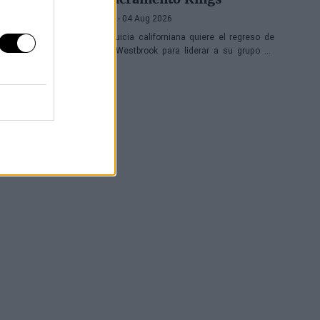
Víctor LF
- 04 Aug 2026
La franquicia californiana quiere el regreso de
Russell Westbrook para liderar a su grupo de
jóvenes, mientras que también suena Victor
Oladipo