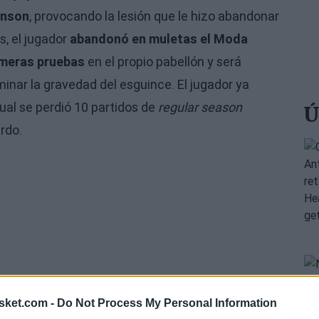
inson
, provocando la lesión que le hizo abandonar
s, el jugador
abandonó en muletas el Moda
imeras pruebas
en el propio pabellón y será
inar la gravedad del esguince. El jugador ya
 cual se perdió 10 partidos de
regular season
Ú
rdo.
sket.com -
Do Not Process My Personal Information