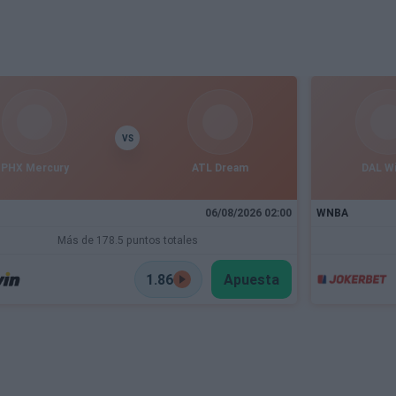
VS
PHX Mercury
ATL Dream
DAL W
06/08/2026 02:00
WNBA
Más de 178.5 puntos totales
1.86
Apuesta