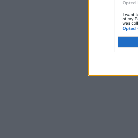
Opted 
I want t
of my P
was col
Opted 