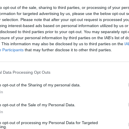
to opt-out of the sale, sharing to third parties, or processing of your per
formation for targeted advertising by us, please use the below opt-out s
r selection. Please note that after your opt-out request is processed y
eing interest-based ads based on personal information utilized by us or
otal probabilidad, el encuentro del
All-Star
disclosed to third parties prior to your opt-out. You may separately opt-
losure of your personal information by third parties on the IAB’s list of
o año divididos en un equipo con efectivos
. This information may also be disclosed by us to third parties on the
IA
Participants
that may further disclose it to other third parties.
ionales.
 de
40 partidos, 13 de ellos partiendo desde el
l Data Processing Opt Outs
(con un 50.6% de efectividad en tiros de campo),
ón de un jugador que puede convertirse en un
o opt-out of the Sharing of my personal data.
In
o opt-out of the Sale of my Personal Data.
tendrán que modificar sus rotaciones
, donde
In
ph.
to opt-out of processing my Personal Data for Targeted
ing.