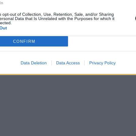
In
o opt-out of Collection, Use, Retention, Sale, and/or Sharing
ersonal Data that Is Unrelated with the Purposes for which it
lected.
Out
CONFIRM
Data Deletion
Data Access
Privacy Policy