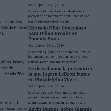
Juan López
- 06 Aug 2026
El base de Golden State ha hablado de la
posibilidad de marcharse de la Bahía de San
Francisco
DILLON BROOKS
PHOENIX SUNS
Mercado NBA: Contratazo
para Dillon Brooks en
Phoenix Suns
Juan López
- 06 Aug 2026
El polémico jugador, ex de Memphis Grizzlies,
ha renovado su contrato con los de Arizona
LEBRON JAMES
PHILADELPHIA 76ERS
Os desvelamos la posición en
la que jugará LeBron James
en Philadelphia 76ers
Juan López
- 06 Aug 2026
Los Sixers parecen tener muy claro dónde
quieren que juegue su flamante fichaje
KEVIN DURANT
GIANNIS ANTETOKOUNMPO
Kevin Durant, sobre Giannis