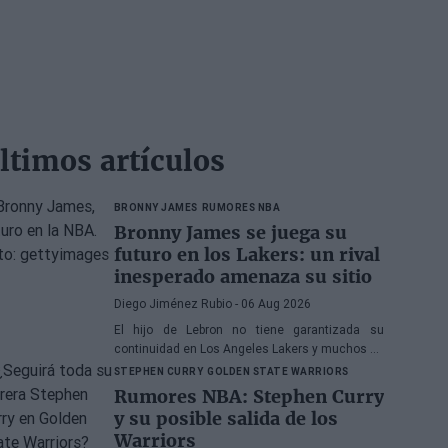
ltimos artículos
BRONNY JAMES
RUMORES NBA
Bronny James se juega su
futuro en los Lakers: un rival
inesperado amenaza su sitio
Diego Jiménez Rubio
- 06 Aug 2026
El hijo de Lebron no tiene garantizada su
continuidad en Los Angeles Lakers y muchos se
preguntan si ha hecho méritos para seguir en la
STEPHEN CURRY
GOLDEN STATE WARRIORS
NBA.
Rumores NBA: Stephen Curry
y su posible salida de los
Warriors