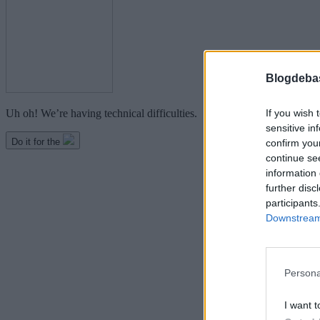
Blogdeba
If you wish 
sensitive in
confirm you
continue se
information 
further disc
participants
Downstream 
Persona
I want t