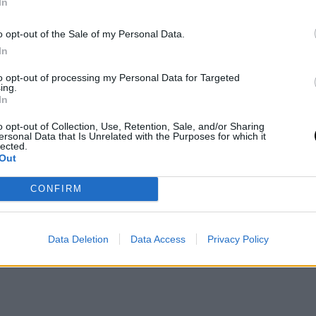
In
o opt-out of the Sale of my Personal Data.
In
to opt-out of processing my Personal Data for Targeted
ing.
In
o opt-out of Collection, Use, Retention, Sale, and/or Sharing
 a 85 con dos tiros libres a falta de 7.3 segundos
ersonal Data that Is Unrelated with the Purposes for which it
lected.
ecisión cuando aún disponía de bastante tiempo en
Out
ítulo de
peor equipo de la liga
.
CONFIRM
ovic), los Timberwolves fueron a la prórroga por
Data Deletion
Data Access
Privacy Policy
ta del miércoles frente a Toronto Raptors en el