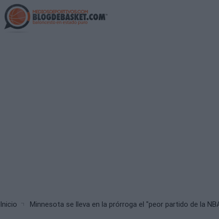
Skip
to
main
content
Breadcrumb
Inicio
Minnesota se lleva en la prórroga el "peor partido de la NB