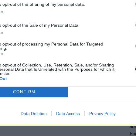
o opt-out of the Sharing of my personal data.
In
o ha facilitado su continuidad en el equipo y su
o opt-out of the Sale of my Personal Data.
s Hawks con unas aspiraciones mucho mayores y
In
toria.
to opt-out of processing my Personal Data for Targeted
ing.
gada de Humphries supondría una bocanada de
In
o opt-out of Collection, Use, Retention, Sale, and/or Sharing
ersonal Data that Is Unrelated with the Purposes for which it
lected.
Out
CONFIRM
Data Deletion
Data Access
Privacy Policy