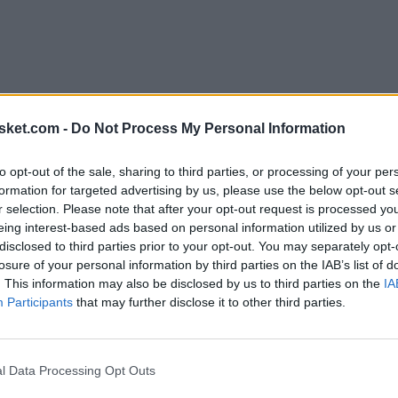
sket.com -
Do Not Process My Personal Information
Ú
to opt-out of the sale, sharing to third parties, or processing of your per
formation for targeted advertising by us, please use the below opt-out s
r selection. Please note that after your opt-out request is processed y
eing interest-based ads based on personal information utilized by us or
disclosed to third parties prior to your opt-out. You may separately opt-
losure of your personal information by third parties on the IAB’s list of
. This information may also be disclosed by us to third parties on the
IA
Participants
that may further disclose it to other third parties.
e Arizona en el último día del mercado a través de
n
. Desde entonces, el jugador ha disputado cuatro
l Data Processing Opt Outs
al, con unos promedios de
7.3 puntos y 8.0 rebotes