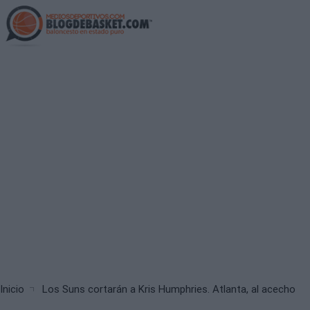
Skip
to
main
content
Breadcrumb
Inicio
Los Suns cortarán a Kris Humphries. Atlanta, al acecho