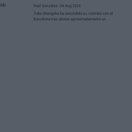
Raúl González
- 06 Aug 2026
Toko Shengelia ha rescindido su contrato con el
Barcelona tras abonar aproximadamente un
millón de euros y se ha comprometido con el
Dubái para la temporada 2026-27. El alero
georgiano completó una única campaña
azulgrana en la que disputó 78 encuentros
entre competiciones europeas y domésticas.