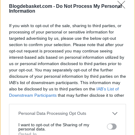
Blogdebasket.com -
Do Not Process My Personal
Information
Entre otras cosas, Simpson destaca por su
gran
envergadura (220 centímetros), versatilidad bajo los
If you wish to opt-out of the sale, sharing to third parties, or
processing of your personal or sensitive information for
tableros y sus numerosos recursos ofensivos
, los
targeted advertising by us, please use the below opt-out
cuales le ayudaron a convertirse en el MVP de la liga de
section to confirm your selection. Please note that after your
opt-out request is processed you may continue seeing
Israel en 2014, antes de hacer las maletas rumbo a su
interest-based ads based on personal information utilized by
primera experiencia en el equipo madrileño.
us or personal information disclosed to third parties prior to
your opt-out. You may separately opt-out of the further
En Liga Endesa promedió
9.0 puntos, 5.0 rebotes y 11.0
disclosure of your personal information by third parties on the
IAB’s list of downstream participants. This information may
créditos
de valoración antes de regresar a las filas del
also be disclosed by us to third parties on the
IAB’s List of
Downstream Participants
that may further disclose it to other
Ironi Nes Ziona, club que abandonó este pasado mes de
third parties.
febrero.
Personal Data Processing Opt Outs
Ahora, Simpson intentará liderar, junto a
Nacho Martín,
I want to opt-out of the Sharing of my
personal data.
Xavi Rey y Juancho Hernángomez
, el juego interior de
Opted In