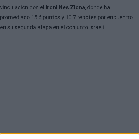
vinculación con el
Ironi Nes Ziona
, donde ha
promediado 15.6 puntos y 10.7 rebotes por encuentro
en su segunda etapa en el conjunto israelí.