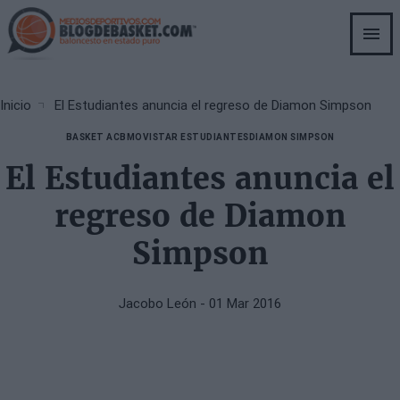
Skip
to
main
content
Breadcrumb
Inicio
El Estudiantes anuncia el regreso de Diamon Simpson
BASKET ACB
MOVISTAR ESTUDIANTES
DIAMON SIMPSON
El Estudiantes anuncia el
regreso de Diamon
Simpson
Jacobo León
- 01 Mar 2016