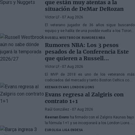
que están muy atentas a la
situación de DeMar DeRozan
Víctor LF
- 07 Aug 2026
El veterano jugador de 36 años sigue buscando
equipo y se habla de una posible vuelta a los Toronto
Raptors o San Antonio Spurs, mientras Denver
RUSSELL WESTBROOK
RUMORES NBA
Nuggets también forma parte de la ecuación
Rumores NBA: Los 3 pesos
pesados de la Conferencia Este
que quieren a Russell
Westbrook
Víctor LF
- 07 Aug 2026
El MVP de 2018 es uno de los veteranos más
codiciados del mercado y tanto Boston Celtics como
Cleveland Cavaliers y Detroit Pistons estarían
KEENAN EVANS
LONDON LIONS
interesados en hacerse con sus servicios
Evans regresa al Zalgiris con
contrato 1+1
Raúl González
- 07 Aug 2026
Keenan Evans
ha firmado con el Zalgiris Kaunas bajo
la fórmula 1+1 y se incorporará a los London Lions en
calidad de cedido durante la temporada 2026/27. El
EUROLIGA
LIGA ENDESA
base estadounidense continúa su proceso de