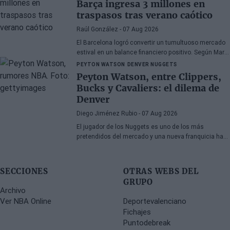
Barça ingresa 3 millones en
recuperación tras las lesiones sufridas en los
traspasos tras verano caótico
últimos meses.
Raúl González
- 07 Aug 2026
El Barcelona logró convertir un tumultuoso mercado
estival en un balance financiero positivo. Según Marc
Mundet, la sección azulgrana ingresó cerca de tres
PEYTON WATSON
DENVER NUGGETS
millones de euros procedentes de salidas de
Peyton Watson, entre Clippers,
jugadores, a pesar de un proceso de transferencias
Bucks y Cavaliers: el dilema de
marcado por la incertidumbre y los cambios de
Denver
última hora.
Diego Jiménez Rubio
- 07 Aug 2026
El jugador de los Nuggets es uno de los más
pretendidos del mercado y una nueva franquicia ha
entrado en la puja.
SECCIONES
OTRAS WEBS DEL
GRUPO
Archivo
Ver NBA Online
Deportevalenciano
Fichajes
Puntodebreak