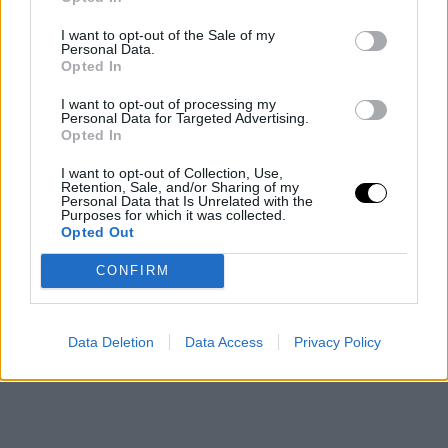
un Movistar Estudiantes situado en el pozo de la
I want to opt-out of the Sale of my
clasificación con tan solo cuatro victorias.
Personal Data.
Opted In
I want to opt-out of processing my
Personal Data for Targeted Advertising.
Opted In
I want to opt-out of Collection, Use,
Retention, Sale, and/or Sharing of my
Personal Data that Is Unrelated with the
Purposes for which it was collected.
Opted Out
CONFIRM
Data Deletion
Data Access
Privacy Policy