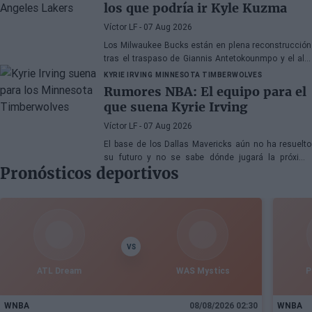
los que podría ir Kyle Kuzma
Víctor LF
- 07 Aug 2026
Los Milwaukee Bucks están en plena reconstrucción
tras el traspaso de Giannis Antetokounmpo y el ala-
pívot podría ser el siguiente
KYRIE IRVING
MINNESOTA TIMBERWOLVES
Rumores NBA: El equipo para el
que suena Kyrie Irving
Víctor LF
- 07 Aug 2026
El base de los Dallas Mavericks aún no ha resuelto
su futuro y no se sabe dónde jugará la próxima
Pronósticos deportivos
temporada
VS
ATL Dream
WAS Mystics
P
WNBA
08/08/2026 02:30
WNBA