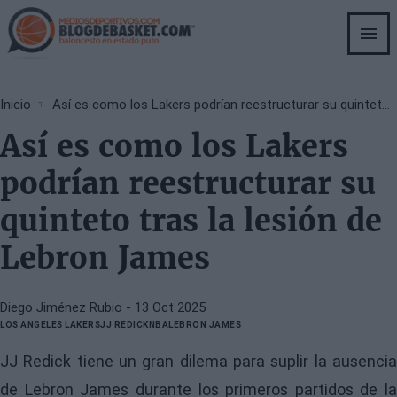
Skip
to
main
content
Breadcrumb
Inicio
Así es como los Lakers podrían reestructurar su quinteto tras la lesión de Lebron James
Así es como los Lakers
podrían reestructurar su
quinteto tras la lesión de
Lebron James
Diego Jiménez Rubio
- 13 Oct 2025
LOS ANGELES LAKERS
JJ REDICK
NBA
LEBRON JAMES
JJ Redick tiene un gran dilema para suplir la ausencia
de Lebron James durante los primeros partidos de la