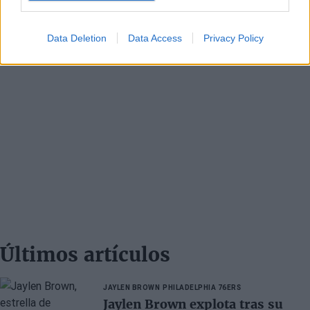
Data Deletion
Data Access
Privacy Policy
Últimos artículos
JAYLEN BROWN
PHILADELPHIA 76ERS
Jaylen Brown explota tras su