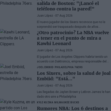
salida de Boston: "¡Lancé el
teléfono contra la pared!"
Juan López
- 07 Aug 2026
El nuevo jugador de los Sixers reconoce que no le
sorprendió ser traspasado después de años
apareciendo en rumores, aunque admite su
¿Otro patrocinio? La NBA vuelve
decepción por la manera en la que los Celtics
a tener en el punto de mira a
gestionaron la situación.
Kawhi Leonard
Juan López
- 07 Aug 2026
El jugador de Los Angeles Clippers habría tenido un
acuerdo con Daktronics, empresa responsable del
videomarcador del Intuit Dome
JOEL EMBIID
PHILADELPHIA 76ERS
Los Sixers, sobre la salud de Joal
Embiid: "Está..."
Juan López
- 07 Aug 2026
Las llegadas de Jaylen Brown y LeBron James le han
dado otro aire a Philadelphia
KYLE KUZMA
MILWAUKEE BUCKS
Rumores NBA: Los 6 destinos a