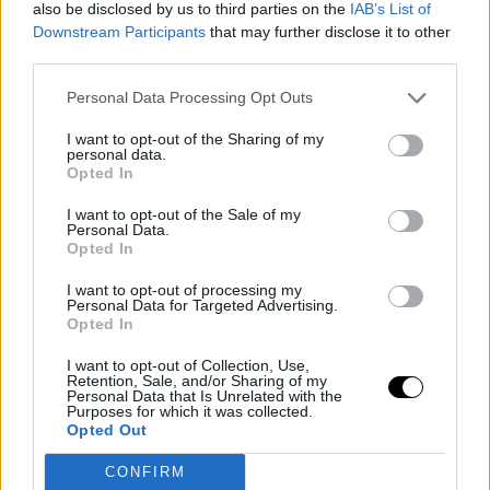
also be disclosed by us to third parties on the
IAB’s List of
como son Reaves y Luka, suscitaba ciertas dudas, pero
Downstream Participants
that may further disclose it to other
la baja de Lebron no deja mucho margen de maniobra.
third parties.
Ahora,
JJ Redick
debe decidir si apuesta por un
Personal Data Processing Opt Outs
defensor solvente de perímetro para completar el
I want to opt-out of the Sharing of my
quinteto, como
Marcus Smart
, o introduce a
Jarre
personal data.
Opted In
Vanderbilt
para defender en la posición de 3 y abrir la
I want to opt-out of the Sale of my
cancha. Otra posibilidad es dar protagonismo a
Jake
Personal Data.
Opted In
LaRavia
, en torno al cual hay grandes expectativas.
I want to opt-out of processing my
Personal Data for Targeted Advertising.
Opted In
I want to opt-out of Collection, Use,
Retention, Sale, and/or Sharing of my
Personal Data that Is Unrelated with the
Purposes for which it was collected.
Opted Out
CONFIRM