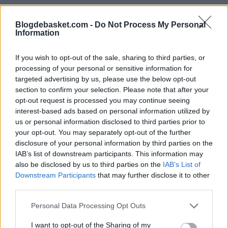
Este nuevo contratiempo supondrá el enésimo reto para unos
Blogdebasket.com -
Do Not Process My Personal
Grizzlies que se las han ingeniado para presentar un
balance de 8-4
Information
tras el parón por el
All-Star
pese a las ausencias de jugadores
claves como el propio Conley, Marc Gasol, Zach Randolph, Tony
Allen, Brandan Wright o el recién cortado Mario Chalmers.
If you wish to opt-out of the sale, sharing to third parties, or
processing of your personal or sensitive information for
La primera medida en los despachos de Tennessee ha sido la de
targeted advertising by us, please use the below opt-out
firmar al base
Ray McCallum,
quien podrá disfrutar de una gran
section to confirm your selection. Please note that after your
cantidad de minutos en pista, al menos hasta final de temporada.
opt-out request is processed you may continue seeing
En 56 partidos esta temporada, Conley presenta unos promedios de
interest-based ads based on personal information utilized by
15.3 puntos y 6.1 asistencias
por encuentro.
us or personal information disclosed to third parties prior to
your opt-out. You may separately opt-out of the further
disclosure of your personal information by third parties on the
IAB’s list of downstream participants. This information may
also be disclosed by us to third parties on the
IAB’s List of
Downstream Participants
that may further disclose it to other
third parties.
Personal Data Processing Opt Outs
I want to opt-out of the Sharing of my