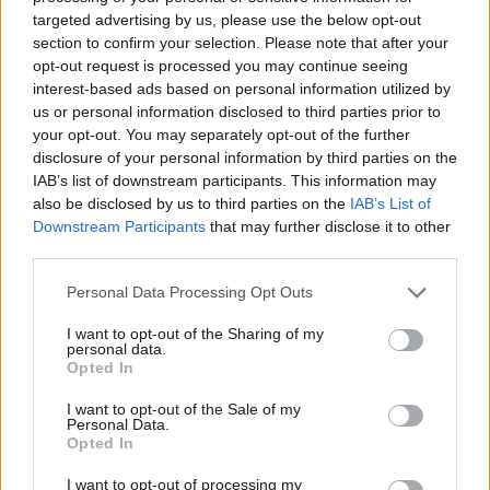
targeted advertising by us, please use the below opt-out
Todo transcurría según lo estipulado para todo partido
section to confirm your selection. Please note that after your
opt-out request is processed you may continue seeing
en el que los
Hawks
juegan como visitante. Tras la
interest-based ads based on personal information utilized by
finalización del mismo, con triunfo para los de Georgia, y
us or personal information disclosed to third parties prior to
your opt-out. You may separately opt-out of the further
la posterior vuelta a la calma en los vestuarios, la
disclosure of your personal information by third parties on the
plantilla abandonó el recinto en el autobús del equipo
IAB’s list of downstream participants. This information may
also be disclosed by us to third parties on the
IAB’s List of
cuando alguien se dio cuenta de que...¡faltaba
Jeff
Downstream Participants
that may further disclose it to other
Teague
!
third parties.
Personal Data Processing Opt Outs
Finalmente la situación se subsanó rápidamente,
aunque lo más curioso de todo fue ver al base
I want to opt-out of the Sharing of my
personal data.
tranquilamente
esperando el regreso de sus
Opted In
compañeros con una pizza bajo el brazo
. Cosa de
I want to opt-out of the Sale of my
Personal Data.
estrellas.
Opted In
I want to opt-out of processing my