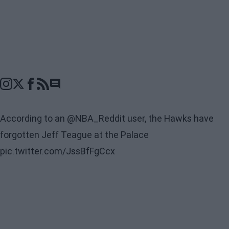
Go to comments seciton
According to an
@NBA_Reddit
user, the Hawks have
forgotten Jeff Teague at the Palace
pic.twitter.com/JssBfFgCcx