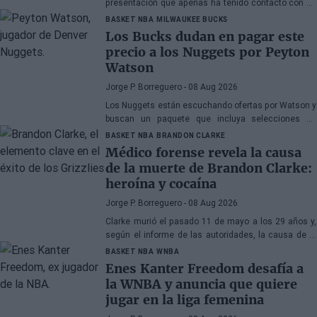
presentación que apenas ha tenido contacto con su
antiguo compañero
BASKET NBA
MILWAUKEE BUCKS
Los Bucks dudan en pagar este
precio a los Nuggets por Peyton
Watson
Jorge P. Borreguero
- 08 Aug 2026
Los Nuggets están escuchando ofertas por Watson y
buscan un paquete que incluya selecciones de
primera ronda, jóvenes talentos o una combinación
BASKET NBA
BRANDON CLARKE
de ambos
Médico forense revela la causa
de la muerte de Brandon Clarke:
heroína y cocaína
Jorge P. Borreguero
- 08 Aug 2026
Clarke murió el pasado 11 de mayo a los 29 años y,
según el informe de las autoridades, la causa de la
muerte fueron los efectos de la heroína y la cocaína
BASKET NBA
WNBA
Enes Kanter Freedom desafía a
la WNBA y anuncia que quiere
jugar en la liga femenina