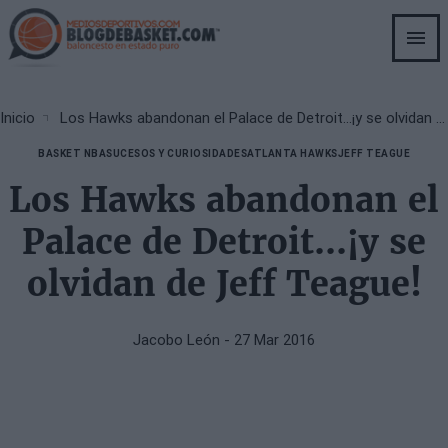
Skip
to
main
content
Breadcrumb
Inicio
Los Hawks abandonan el Palace de Detroit...¡y se olvidan de Jeff Teague!
BASKET NBA
SUCESOS Y CURIOSIDADES
ATLANTA HAWKS
JEFF TEAGUE
Los Hawks abandonan el
Palace de Detroit...¡y se
olvidan de Jeff Teague!
Jacobo León
- 27 Mar 2016