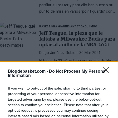
perfilar su roster y para ello han puesto su
punto de mira en varios 'point guards' con
experiencia
BASKET NBA
GIANNIS ANTETOKOUNMPO
Jeff Teague, la pieza que le
faltaba a Milwaukee Bucks para
optar al anillo de la NBA 2021
Diego Jiménez Rubio
- 30 Mar 2021
El base de 32 años llega como agente libre a
unos Bucks que necesitaban suplir la marcha
Blogdebasket.com -
Do Not Process My Personal
de DJ Augustin como base suplente, y
Information
obtienen así uno de garantías.
If you wish to opt-out of the sale, sharing to third parties, or
BASKET NBA
JEFF TEAGUE
processing of your personal or sensitive information for
Orlando Magic despide a Jeff
targeted advertising by us, please use the below opt-out
Teague, que se convertirá en
section to confirm your selection. Please note that after your
agente libre
opt-out request is processed you may continue seeing
Jorge P. Borreguero
- 27 Mar 2021
interest-based ads based on personal information utilized by