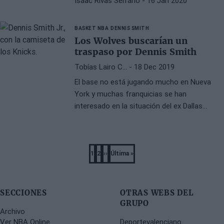
Isaac Rivas Serrano
- 16 Jan 2020
BASKET NBA
DENNIS SMITH
Los Wolves buscarían un
traspaso por Dennis Smith
Tobías Lairo C…
- 18 Dec 2019
El base no está jugando mucho en Nueva
York y muchas franquicias se han
interesado en la situación del ex Dallas
Mavericks.
Pagination
1
2
››
Última »
Página
Página
Next
Last
page
page
SECCIONES
OTRAS WEBS DEL
GRUPO
Archivo
Ver NBA Online
Deportevalenciano