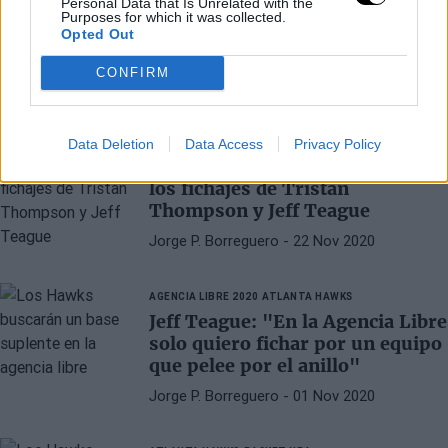
Personal Data that Is Unrelated with the
Los 10 jugadores más
Purposes for which it was collected.
interesantes que podrían ser
Opted Out
cortados y hacer Buyout
CONFIRM
Diego Jiménez Rubio
- 26 Mar 2021
AGENCIA LIBRE 2020
BASKET NBA
Data Deletion
Data Access
Privacy Policy
Boston Celtics se refuerza con
los fichajes de Tristan
Thompson y Jeff Teague
Jorge P. Borreguero
- 22 Nov 2020
AGENCIA LIBRE 2020
ATLANTA HAWKS
Jeff Teague: "En la Agencia Libre
solo quiero fichar por un equipo
que pelee por el anillo"
Jorge P. Borreguero
- 01 Nov 2020