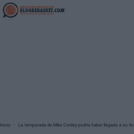
Skip
to
main
content
Breadcrumb
Inicio
La temporada de Mike Conley podría haber llegado a su fin