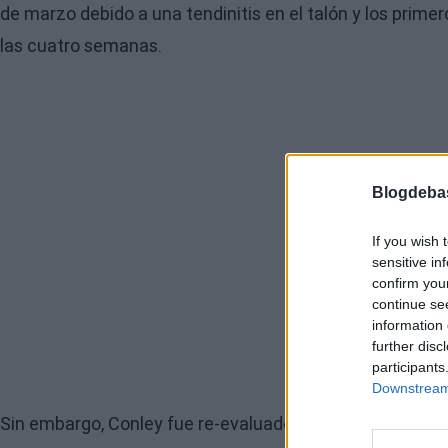
de marzo debido a una tendinitis en el talón y los prime
las cuatro semanas.
Blogdeba
If you wish 
sensitive in
confirm you
continue se
information 
further disc
participants
Downstream 
Sin embargo, Conley fue re-evaluado el fin de semana p