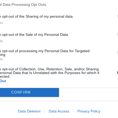
asta la próxima temporada. Teniendo en cuenta que
l Data Processing Opt Outs
ugador dispondrá de tiempo suficiente para decidir
o opt-out of the Sharing of my personal data.
In
ol por una fractura en el pie
, los Grizzlies se las
o opt-out of the Sale of my Personal Data.
el Oeste
con un registro de 41-36. Eso si, sin
In
 en Playoffs son mínimas.
to opt-out of processing my Personal Data for Targeted
ing.
In
eligro, pues solo tres juegos separan a Memphis
un récord de 38-39, con
dos partidos aún por
o opt-out of Collection, Use, Retention, Sale, and/or Sharing
ersonal Data that Is Unrelated with the Purposes for which it
lected.
Out
CONFIRM
Data Deletion
Data Access
Privacy Policy