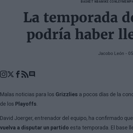
BASKET NBA
MIKE CONLEY
MEMPH
La temporada d
podría haber ll
Jacobo León
- 05
Go to comments seciton
Malas noticias para los
Grizzlies
a pocos días de la con
de los
Playoffs
.
David Joerger, entrenador del equipo, ha confirmado qu
vuelva a disputar un partido
esta temporada. El base ll