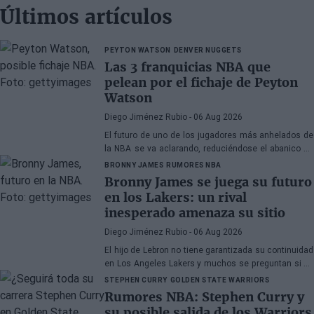
Últimos artículos
PEYTON WATSON
DENVER NUGGETS
Las 3 franquicias NBA que
pelean por el fichaje de Peyton
Watson
Diego Jiménez Rubio
- 06 Aug 2026
El futuro de uno de los jugadores más anhelados de
la NBA se va aclarando, reduciéndose el abanico de
franquicias candidatas a tres.
BRONNY JAMES
RUMORES NBA
Bronny James se juega su futuro
en los Lakers: un rival
inesperado amenaza su sitio
Diego Jiménez Rubio
- 06 Aug 2026
El hijo de Lebron no tiene garantizada su continuidad
en Los Angeles Lakers y muchos se preguntan si ha
hecho méritos para seguir en la NBA.
STEPHEN CURRY
GOLDEN STATE WARRIORS
Rumores NBA: Stephen Curry y
su posible salida de los Warriors