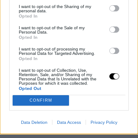
puntos por partido en seis de sus siete temporadas en
I want to opt-out of the Sharing of my
la NBA.
personal data.
Opted In
Actualmente, el escolta está firmando el
mejor
I want to opt-out of the Sale of my
Personal Data.
promedio ofensivo de su carrera gracias a sus 23.6
Opted In
puntos
por encuentro, una cifra que, por otro lado,
I want to opt-out of processing my
Personal Data for Targeted Advertising.
presentó Vince Carter (23.4) a lo largo de su etapa en
Opted In
los Raptors.
I want to opt-out of Collection, Use,
Retention, Sale, and/or Sharing of my
Personal Data that Is Unrelated with the
El próximo reto de DeMar DeRozan gira en torno a
Chris
Purposes for which it was collected.
Opted Out
Bosh y sus 10.275 puntos
anotados en Toronto antes
de hacer las maletas rumbo a Miami.
CONFIRM
Data Deletion
Data Access
Privacy Policy