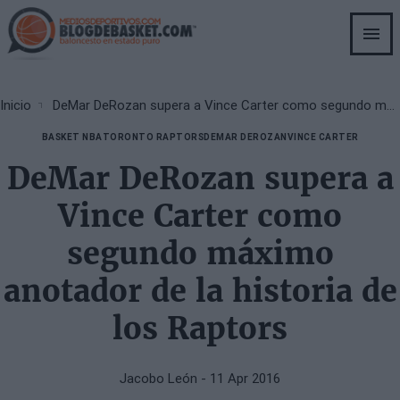
Skip
to
main
content
Breadcrumb
Inicio
DeMar DeRozan supera a Vince Carter como segundo máximo anotador de la historia de los Raptors
BASKET NBA
TORONTO RAPTORS
DEMAR DEROZAN
VINCE CARTER
DeMar DeRozan supera a
Vince Carter como
segundo máximo
anotador de la historia de
los Raptors
Jacobo León
- 11 Apr 2016