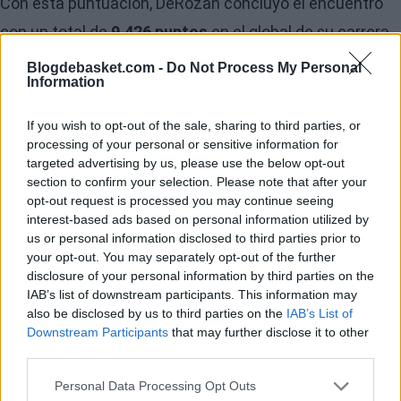
Con esta puntuación, DeRozan concluyó el encuentro
con un total de
9.426 puntos
en el global de su carrera
con la camiseta de los Raptors,
superando a Vince
Blogdebasket.com -
Do Not Process My Personal
Information
Carter (9.420) como el segundo máximo anotador de
la historia de la franquicia canadiense.
If you wish to opt-out of the sale, sharing to third parties, or
processing of your personal or sensitive information for
Ambos jugadores han alcanzado dicha cifra en el
targeted advertising by us, please use the below opt-out
section to confirm your selection. Please note that after your
mismo número de temporadas con el equipo, aunque el
opt-out request is processed you may continue seeing
actual alero de los Grizzlies necesitó más de
cien
interest-based ads based on personal information utilized by
us or personal information disclosed to third parties prior to
partidos menos (403) que DeRozan (520)
para
your opt-out. You may separately opt-out of the further
situarse en lo más alto de este particular ránking.
disclosure of your personal information by third parties on the
IAB’s list of downstream participants. This information may
also be disclosed by us to third parties on the
IAB’s List of
Seleccionado en la
novena posición del Draft de 2009,
Downstream Participants
that may further disclose it to other
DeRozan se ha convertido en un anotador consistente
third parties.
en Toronto, donde ha superado la barrera de los 20
Personal Data Processing Opt Outs