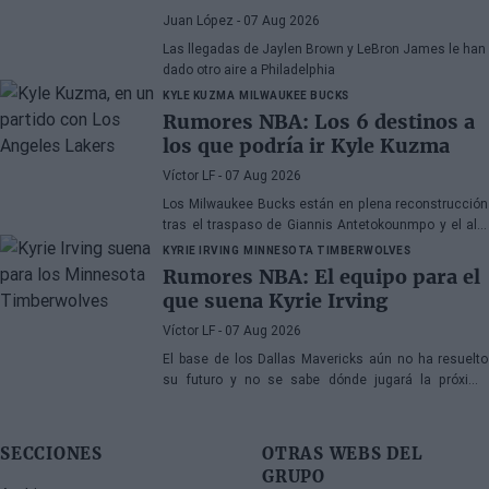
Juan López
- 07 Aug 2026
Las llegadas de Jaylen Brown y LeBron James le han
dado otro aire a Philadelphia
KYLE KUZMA
MILWAUKEE BUCKS
Rumores NBA: Los 6 destinos a
los que podría ir Kyle Kuzma
Víctor LF
- 07 Aug 2026
Los Milwaukee Bucks están en plena reconstrucción
tras el traspaso de Giannis Antetokounmpo y el ala-
pívot podría ser el siguiente
KYRIE IRVING
MINNESOTA TIMBERWOLVES
Rumores NBA: El equipo para el
que suena Kyrie Irving
Víctor LF
- 07 Aug 2026
El base de los Dallas Mavericks aún no ha resuelto
su futuro y no se sabe dónde jugará la próxima
temporada
SECCIONES
OTRAS WEBS DEL
GRUPO