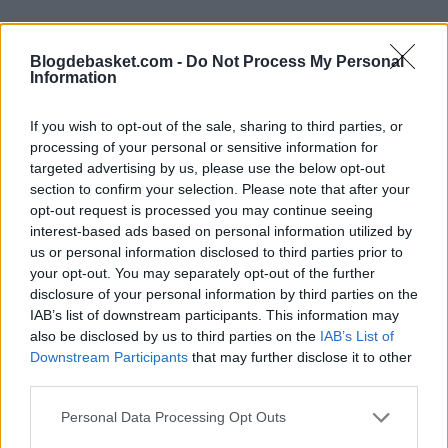
Blogdebasket.com -
Do Not Process My Personal
Information
If you wish to opt-out of the sale, sharing to third parties, or
processing of your personal or sensitive information for
targeted advertising by us, please use the below opt-out
section to confirm your selection. Please note that after your
"Yo ni siquiera sé qué decir, la verdad. Es una locura"
,
opt-out request is processed you may continue seeing
admitió el técnico tras el triunfo ante los Spurs.
interest-based ads based on personal information utilized by
us or personal information disclosed to third parties prior to
"Primero
compartir vestuario con jugadores como
your opt-out. You may separately opt-out of the further
Michael [Jordan], Scottie [Pippen] y Dennis [Rodman] y
disclosure of your personal information by third parties on the
IAB’s list of downstream participants. This information may
jugar para Phil [Jackson], y luego, venir aquí y volver a
also be disclosed by us to third parties on the
IAB’s List of
revivir todo aquello junto a Steph, Klay, Draymond y
Downstream Participants
that may further disclose it to other
third parties.
Andre
en mi primera experiencia como entrenador...es
Personal Data Processing Opt Outs
increíble."