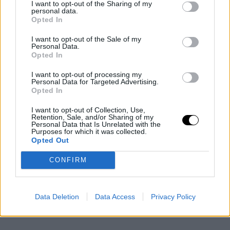
I want to opt-out of the Sharing of my
Por otro lado, Kerr admitió que para él
significaron más
personal data.
Opted In
las 72 victorias logradas con Chicago
debido a su
I want to opt-out of the Sale of my
condición de protagonista partícipe en las mismas.
Personal Data.
Opted In
"Como jugador el logro se ve mucho más grande. Los
I want to opt-out of processing my
Personal Data for Targeted Advertising.
jugadores hablan y piensan en ello en todo momento...
Opted In
Realmente
es una recompensa a todo el trabajo
I want to opt-out of Collection, Use,
realizado. Son ellos los que juegan."
Retention, Sale, and/or Sharing of my
Personal Data that Is Unrelated with the
Purposes for which it was collected.
Opted Out
Ahora, solo un triunfo más separa a Kerr y sus Warriors
de
una de las mayores gestas colectivas de la
CONFIRM
historia de la NBA.
Data Deletion
Data Access
Privacy Policy