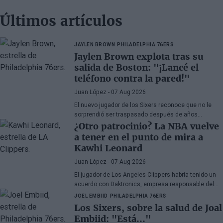
Últimos artículos
JAYLEN BROWN
PHILADELPHIA 76ERS
Jaylen Brown explota tras su
salida de Boston: "¡Lancé el
teléfono contra la pared!"
Juan López
- 07 Aug 2026
El nuevo jugador de los Sixers reconoce que no le
sorprendió ser traspasado después de años
apareciendo en rumores, aunque admite su
¿Otro patrocinio? La NBA vuelve
decepción por la manera en la que los Celtics
a tener en el punto de mira a
gestionaron la situación.
Kawhi Leonard
Juan López
- 07 Aug 2026
El jugador de Los Angeles Clippers habría tenido un
acuerdo con Daktronics, empresa responsable del
videomarcador del Intuit Dome
JOEL EMBIID
PHILADELPHIA 76ERS
Los Sixers, sobre la salud de Joal
Embiid: "Está..."