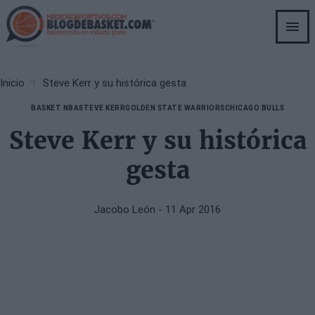
Skip
to
main
content
Breadcrumb
Inicio
Steve Kerr y su histórica gesta
BASKET NBA
STEVE KERR
GOLDEN STATE WARRIORS
CHICAGO BULLS
Steve Kerr y su histórica
gesta
Jacobo León
- 11 Apr 2016