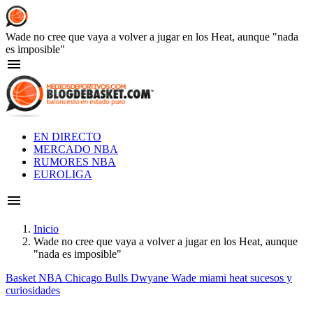
Skip
to
main
Wade no cree que vaya a volver a jugar en los Heat, aunque "nada
content
es imposible"
Main
EN DIRECTO
navigation
MERCADO NBA
RUMORES NBA
EUROLIGA
Inicio
Wade no cree que vaya a volver a jugar en los Heat, aunque
Breadcrumb
"nada es imposible"
Basket NBA
Chicago Bulls
Dwyane Wade
miami heat
sucesos y
curiosidades