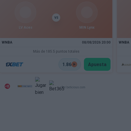
VS
LV Aces
MIN Lynx
WNBA
08/08/2026 20:00
WNBA
Más de 185.5 puntos totales
1.86
Apuesta
Por beticious.com