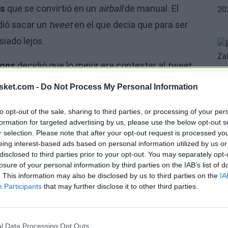
ns
que se convirtió en un
airball
de manual. El
ió sacar un
tweet
en el que decía que para ser
iado lejos.
sons
decidió que lo mejor era contestar al
tweet
rte en el sorteo de este año"
, haciendo ver que
sket.com -
Do Not Process My Personal Information
to opt-out of the sale, sharing to third parties, or processing of your per
formation for targeted advertising by us, please use the below opt-out s
r selection. Please note that after your opt-out request is processed y
eing interest-based ads based on personal information utilized by us or
e 2017
disclosed to third parties prior to your opt-out. You may separately opt-
losure of your personal information by third parties on the IAB’s list of
. This information may also be disclosed by us to third parties on the
IA
cena para poner fin a la discusión, y se podría
Participants
that may further disclose it to other third parties.
arsons
con el siguiente
tweet.
NT061
l Data Processing Opt Outs