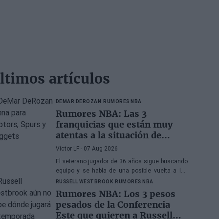
ltimos artículos
DEMAR DEROZAN
RUMORES NBA
Rumores NBA: Las 3
franquicias que están muy
atentas a la situación de
DeMar DeRozan
Víctor LF
- 07 Aug 2026
El veterano jugador de 36 años sigue buscando
equipo y se habla de una posible vuelta a los
Toronto Raptors o San Antonio Spurs, mientras
RUSSELL WESTBROOK
RUMORES NBA
Denver Nuggets también forma parte de la
Rumores NBA: Los 3 pesos
ecuación
pesados de la Conferencia
Este que quieren a Russell