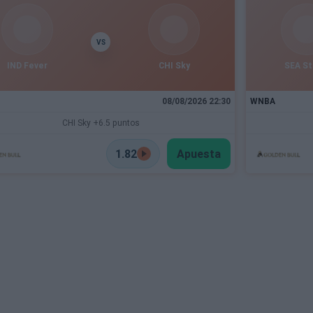
VS
IND Fever
CHI Sky
SEA S
08/08/2026 22:30
WNBA
CHI Sky +6.5 puntos
1.82
Apuesta