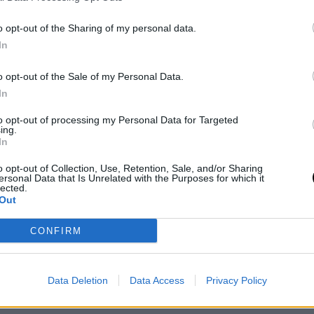
o opt-out of the Sharing of my personal data.
In
les había tocado este año al no firmar a
Chandler
o opt-out of the Sale of my Personal Data.
so parar al aludir al gran contrato que firmó este
In
nta que el que firmó McCollum con Blazers es
to opt-out of processing my Personal Data for Targeted
ing.
.
In
o opt-out of Collection, Use, Retention, Sale, and/or Sharing
ersonal Data that Is Unrelated with the Purposes for which it
lected.
Out
e 2017
CONFIRM
Data Deletion
Data Access
Privacy Policy