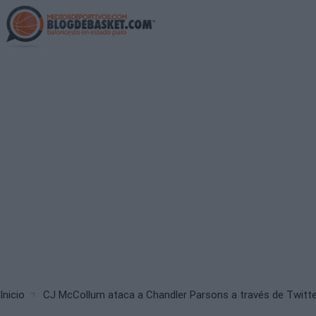
Skip
to
main
content
Breadcrumb
Inicio
CJ McCollum ataca a Chandler Parsons a través de Twitte