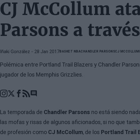
CJ McCollum ata
Parsons a través
Iñaki González
- 28 Jan 2017
BASKET NBA
CHANDLER PARSONS
CJ MCCOLLUM
Polémica entre Portland Trail Blazers y Chandler Parson
jugador de los Memphis Grizzlies.
Go to comments section
La temporada de
Chandler Parsons
no está siendo nada
las mofas y risas de algunos aficionados, si no que tam
de profesión como
CJ McCollum
, de los
Portland Trail 