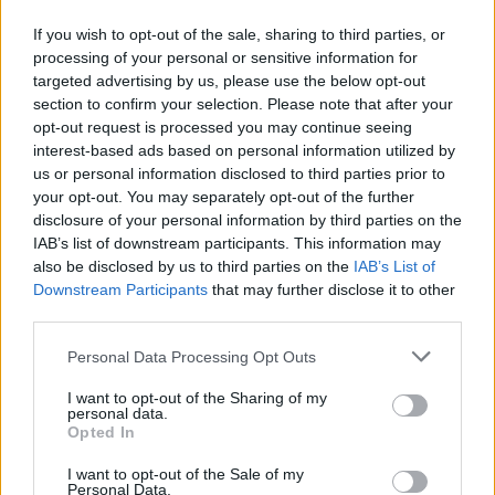
BASKET NBA
HOUSTON ROCKETS
James Harden hace historia en la
If you wish to opt-out of the sale, sharing to third parties, or
NBA; primer triple-doble con 60
processing of your personal or sensitive information for
puntos
targeted advertising by us, please use the below opt-out
section to confirm your selection. Please note that after your
Iñaki González
- 31 Jan 2018
opt-out request is processed you may continue seeing
'La Barba' firmó una exhibición nunca vista y
interest-based ads based on personal information utilized by
que fue decisiva para la ajustada victoria de
us or personal information disclosed to third parties prior to
los Houston Rockets frente a Orlando
your opt-out. You may separately opt-out of the further
disclosure of your personal information by third parties on the
Magic.
IAB’s list of downstream participants. This information may
also be disclosed by us to third parties on the
IAB’s List of
Downstream Participants
that may further disclose it to other
third parties.
Personal Data Processing Opt Outs
I want to opt-out of the Sharing of my
personal data.
Opted In
I want to opt-out of the Sale of my
Personal Data.