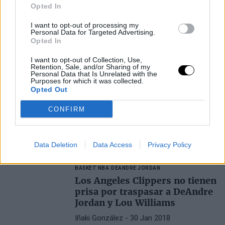
Opted In
I want to opt-out of processing my
Personal Data for Targeted Advertising.
Opted In
I want to opt-out of Collection, Use,
Retention, Sale, and/or Sharing of my
Personal Data that Is Unrelated with the
Purposes for which it was collected.
Opted Out
BASKET NBA
JOHN WALL
Joh Wall estará entre 6 y 8
CONFIRM
semanas de baja y se perderá el
All Star Game
Iñaki González
- 30 Jan 2018
Data Deletion
Data Access
Privacy Policy
BASKET NBA
DEANDRE JORDAN
Los Angeles Clippers no tienen
prisa por traspasar a DeAndre
Jordan y Lou Williams
Iñaki González
- 30 Jan 2018