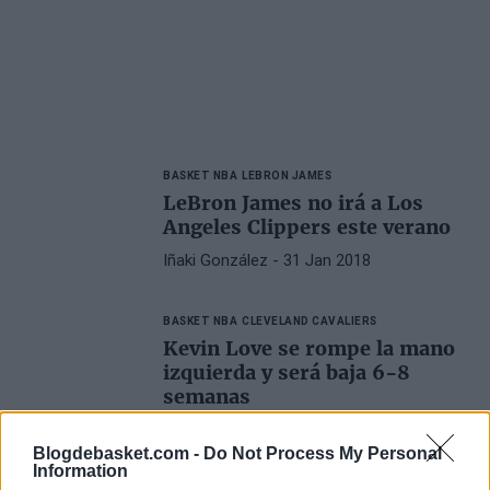
BASKET NBA
LEBRON JAMES
LeBron James no irá a Los
Angeles Clippers este verano
Iñaki González
- 31 Jan 2018
BASKET NBA
CLEVELAND CAVALIERS
Kevin Love se rompe la mano
izquierda y será baja 6-8
semanas
Iñaki González
- 31 Jan 2018
Blogdebasket.com -
Do Not Process My Personal
Information