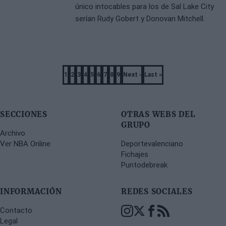
único intocables para los de Sal Lake City
serían Rudy Gobert y Donovan Mitchell.
Pagination
1
2
3
4
5
6
7
8
9
Next ›
Last »
Página
Página
Página
Página
Página
Página
Página
Página
Página
Next
Last
page
page
SECCIONES
OTRAS WEBS DEL
GRUPO
Archivo
Ver NBA Online
Deportevalenciano
Fichajes
Puntodebreak
INFORMACIÓN
REDES SOCIALES
Contacto
Legal