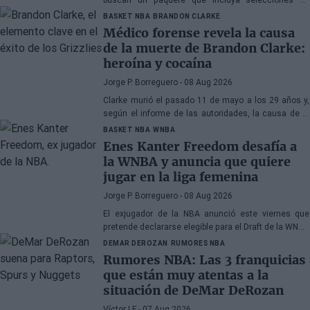
primera ronda, jóvenes talentos o una combinación
BASKET NBA
BRANDON CLARKE
de ambos
Médico forense revela la causa
de la muerte de Brandon Clarke:
heroína y cocaína
Jorge P. Borreguero
- 08 Aug 2026
Clarke murió el pasado 11 de mayo a los 29 años y,
según el informe de las autoridades, la causa de la
muerte fueron los efectos de la heroína y la cocaína
BASKET NBA
WNBA
Enes Kanter Freedom desafía a
la WNBA y anuncia que quiere
jugar en la liga femenina
Jorge P. Borreguero
- 08 Aug 2026
El exjugador de la NBA anunció este viernes que
pretende declararse elegible para el Draft de la WNBA
de 2027
DEMAR DEROZAN
RUMORES NBA
Rumores NBA: Las 3 franquicias
que están muy atentas a la
situación de DeMar DeRozan
Víctor LF
- 07 Aug 2026