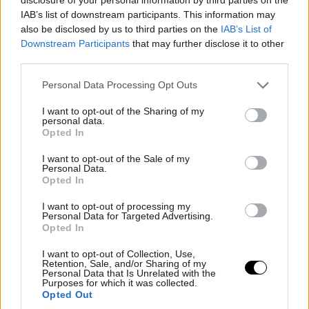
IAB’s list of downstream participants. This information may
also be disclosed by us to third parties on the
IAB’s List of
Cuando anote tres triples más, J.R Smith adelantará
Downstream Participants
that may further disclose it to other
también a
Chauncey Billups.
Este año está
third parties.
consiguiendo una media de dos triples por partido.
Personal Data Processing Opt Outs
I want to opt-out of the Sharing of my
personal data.
Opted In
I want to opt-out of the Sale of my
Personal Data.
Opted In
I want to opt-out of processing my
Personal Data for Targeted Advertising.
Opted In
I want to opt-out of Collection, Use,
Retention, Sale, and/or Sharing of my
Personal Data that Is Unrelated with the
Purposes for which it was collected.
Opted Out