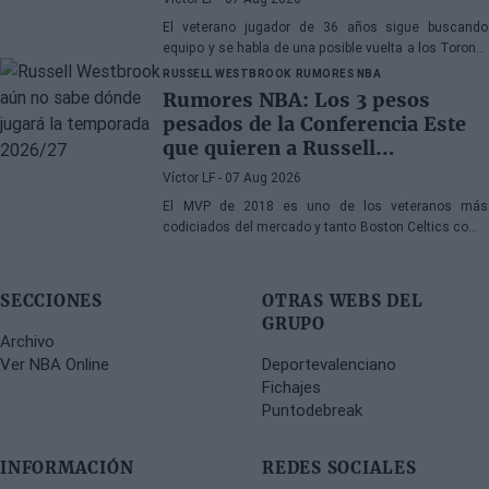
El veterano jugador de 36 años sigue buscando
equipo y se habla de una posible vuelta a los Toronto
Raptors o San Antonio Spurs, mientras Denver
RUSSELL WESTBROOK
RUMORES NBA
Nuggets también forma parte de la ecuación
Rumores NBA: Los 3 pesos
pesados de la Conferencia Este
que quieren a Russell
Westbrook
Víctor LF
- 07 Aug 2026
El MVP de 2018 es uno de los veteranos más
codiciados del mercado y tanto Boston Celtics como
Cleveland Cavaliers y Detroit Pistons estarían
interesados en hacerse con sus servicios
SECCIONES
OTRAS WEBS DEL
GRUPO
Archivo
Ver NBA Online
Deportevalenciano
Fichajes
Puntodebreak
INFORMACIÓN
REDES SOCIALES