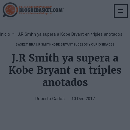
Skip
to
main
content
Breadcrumb
Inicio
J.R Smith ya supera a Kobe Bryant en triples anotados
BASKET NBA
J.R SMITH
KOBE BRYANT
SUCESOS Y CURIOSIDADES
J.R Smith ya supera a
Kobe Bryant en triples
anotados
Roberto Carlos…
- 10 Dec 2017