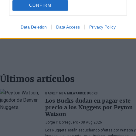
CONFIRM
Data Deletion
Data Access
Privacy Policy
Últimos artículos
BASKET NBA
MILWAUKEE BUCKS
Los Bucks dudan en pagar este
precio a los Nuggets por Peyton
Watson
Jorge P. Borreguero
- 08 Aug 2026
Los Nuggets están escuchando ofertas por Watson y
buscan un paquete que incluya selecciones de