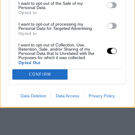
I want to opt-out of the Sale of my
Personal Data.
me parece un buen periodo de tiempo para ver mi
Opted In
progreso. Tengo que mantenerme positivo
I want to opt-out of processing my
mentalmente para intentar probar que el entrenador se
Personal Data for Targeted Advertising.
Opted In
equivoca y pueda regresar lo antes posible. Ahora
I want to opt-out of Collection, Use,
mismo lo que estoy haciendo es trabajar para volver lo
Retention, Sale, and/or Sharing of my
Personal Data that Is Unrelated with the
antes posible y ayudar al equipo en las cosas que puedo
Purposes for which it was collected.
Opted Out
cuando no estoy sobre el parqué”.
CONFIRM
Data Deletion
Data Access
Privacy Policy