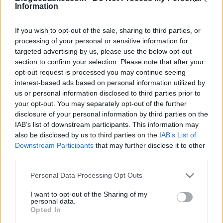
Information
If you wish to opt-out of the sale, sharing to third parties, or
processing of your personal or sensitive information for
targeted advertising by us, please use the below opt-out
section to confirm your selection. Please note that after your
opt-out request is processed you may continue seeing
interest-based ads based on personal information utilized by
us or personal information disclosed to third parties prior to
A pesar de las tajantes declaraciones de su entrenador,
your opt-out. You may separately opt-out of the further
disclosure of your personal information by third parties on the
Stephen Curry ha asegurado en una rueda de prensa
IAB’s list of downstream participants. This information may
posterior que él planea volver antes a las canchas. “Con
also be disclosed by us to third parties on the
IAB’s List of
Downstream Participants
that may further disclose it to other
suerte probaré que el entrenador se equivoca”, explicó
third parties.
la estrella de los Warriors sobre la posibilidad de
Personal Data Processing Opt Outs
perderse la primera ronda de playoffs.
I want to opt-out of the Sharing of my
personal data.
Esto decía Curry ante los medios sobre su lesión:
Opted In
"Teniendo en cuenta lo que me han dicho, 3 semanas