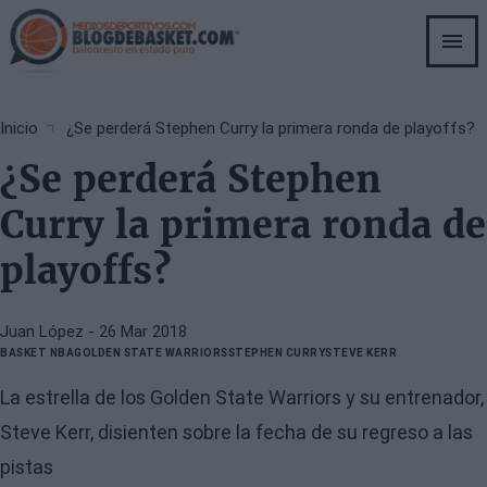
Skip
to
main
content
Breadcrumb
Inicio
¿Se perderá Stephen Curry la primera ronda de playoffs?
¿Se perderá Stephen
Curry la primera ronda de
playoffs?
Juan López
- 26 Mar 2018
BASKET NBA
GOLDEN STATE WARRIORS
STEPHEN CURRY
STEVE KERR
La estrella de los Golden State Warriors y su entrenador,
Steve Kerr, disienten sobre la fecha de su regreso a las
pistas