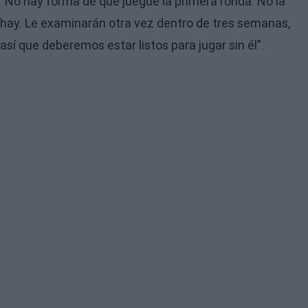
“No hay forma de que juegue la primera ronda. No la
hay. Le examinarán otra vez dentro de tres semanas,
así que deberemos estar listos para jugar sin él”.