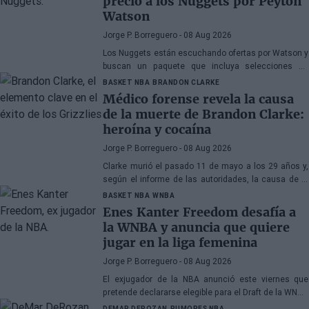
precio a los Nuggets por Peyton
Watson
Jorge P. Borreguero
- 08 Aug 2026
Los Nuggets están escuchando ofertas por Watson y
buscan un paquete que incluya selecciones de
primera ronda, jóvenes talentos o una combinación
BASKET NBA
BRANDON CLARKE
de ambos
Médico forense revela la causa
de la muerte de Brandon Clarke:
heroína y cocaína
Jorge P. Borreguero
- 08 Aug 2026
Clarke murió el pasado 11 de mayo a los 29 años y,
según el informe de las autoridades, la causa de la
muerte fueron los efectos de la heroína y la cocaína
BASKET NBA
WNBA
Enes Kanter Freedom desafía a
la WNBA y anuncia que quiere
jugar en la liga femenina
Jorge P. Borreguero
- 08 Aug 2026
El exjugador de la NBA anunció este viernes que
pretende declararse elegible para el Draft de la WNBA
de 2027
DEMAR DEROZAN
RUMORES NBA