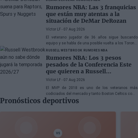
Rumores NBA: Las 3 franquicias
que están muy atentas a la
situación de DeMar DeRozan
Víctor LF
- 07 Aug 2026
El veterano jugador de 36 años sigue buscando
equipo y se habla de una posible vuelta a los Toronto
Raptors o San Antonio Spurs, mientras Denver
RUSSELL WESTBROOK
RUMORES NBA
Nuggets también forma parte de la ecuación
Rumores NBA: Los 3 pesos
pesados de la Conferencia Este
que quieren a Russell
Westbrook
Víctor LF
- 07 Aug 2026
El MVP de 2018 es uno de los veteranos más
codiciados del mercado y tanto Boston Celtics como
Pronósticos deportivos
Cleveland Cavaliers y Detroit Pistons estarían
interesados en hacerse con sus servicios
VS