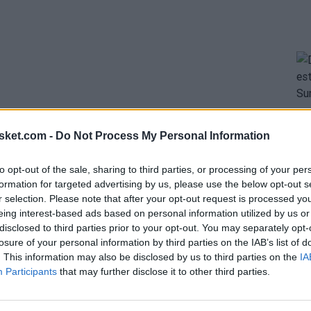
f the year.
#HereTheyCome
sket.com -
Do Not Process My Personal Information
to opt-out of the sale, sharing to third parties, or processing of your per
formation for targeted advertising by us, please use the below opt-out s
r selection. Please note that after your opt-out request is processed y
eing interest-based ads based on personal information utilized by us or
disclosed to third parties prior to your opt-out. You may separately opt-
losure of your personal information by third parties on the IAB’s list of
rencia Este por primera vez en su historia tras
. This information may also be disclosed by us to third parties on the
IA
Participants
that may further disclose it to other third parties.
3. Gran partido de Serge Ibaka, que fue el máximo
o metió 5 de los 7 triples que intentó.