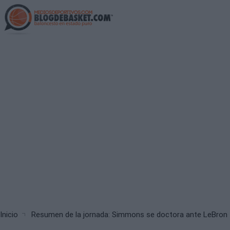
Skip
to
main
content
Breadcrumb
Inicio
Resumen de la jornada: Simmons se doctora ante LeBron