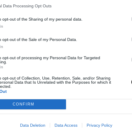
l Data Processing Opt Outs
o opt-out of the Sharing of my personal data.
 Los Angeles Lakers en el Staples Center por
In
yoffs de la Conferencia Oeste. El mejor en los
o opt-out of the Sale of my Personal Data.
In
domicilio con el mejor Mirotic de la temporada:
to opt-out of processing my Personal Data for Targeted
ing.
stos momentos en el Oeste igualado a victorias y
In
o opt-out of Collection, Use, Retention, Sale, and/or Sharing
ersonal Data that Is Unrelated with the Purposes for which it
lected.
Out
2018
CONFIRM
Data Deletion
Data Access
Privacy Policy