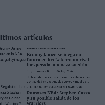
ltimos artículos
BRONNY JAMES
RUMORES NBA
Bronny James se juega su
futuro en los Lakers: un rival
inesperado amenaza su sitio
Diego Jiménez Rubio
- 06 Aug 2026
El hijo de Lebron no tiene garantizada su
continuidad en Los Angeles Lakers y muchos se
preguntan si ha hecho méritos para seguir en la
STEPHEN CURRY
GOLDEN STATE WARRIORS
NBA.
Rumores NBA: Stephen Curry
y su posible salida de los
Warriors