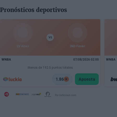
Pronósticos deportivos
VS
LV Aces
IND Fever
WNBA
07/08/2026 02:00
WNBA
Menos de 192.5 puntos totales
1.86
Apuesta
Por beticious.com