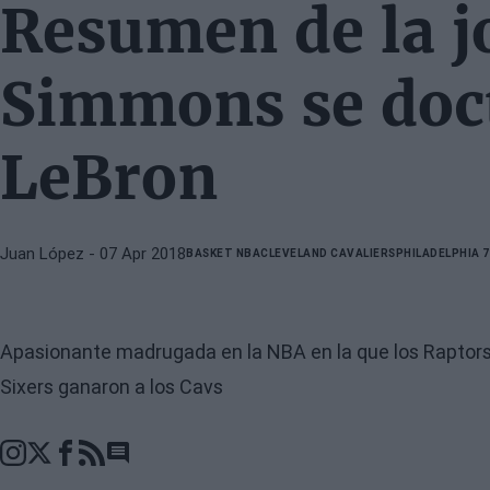
Resumen de la j
Simmons se doc
LeBron
Juan López
- 07 Apr 2018
BASKET NBA
CLEVELAND CAVALIERS
PHILADELPHIA 
Apasionante madrugada en la NBA en la que los Raptors 
Sixers ganaron a los Cavs
Go to comments section