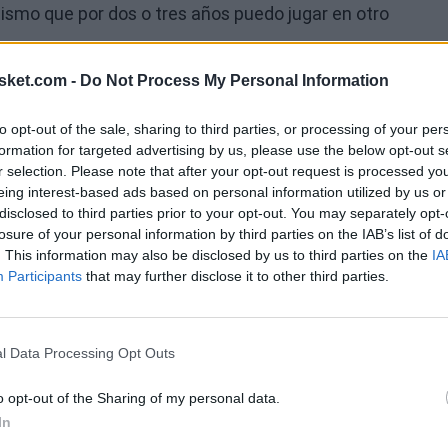
ismo que por dos o tres años puedo jugar en otro
sket.com -
Do Not Process My Personal Information
to opt-out of the sale, sharing to third parties, or processing of your per
formation for targeted advertising by us, please use the below opt-out s
Ú
r selection. Please note that after your opt-out request is processed y
eing interest-based ads based on personal information utilized by us or
disclosed to third parties prior to your opt-out. You may separately opt-
losure of your personal information by third parties on the IAB’s list of
. This information may also be disclosed by us to third parties on the
IA
Participants
that may further disclose it to other third parties.
l Data Processing Opt Outs
o opt-out of the Sharing of my personal data.
n de la primera ronda del Draft en 2001. Con San
In