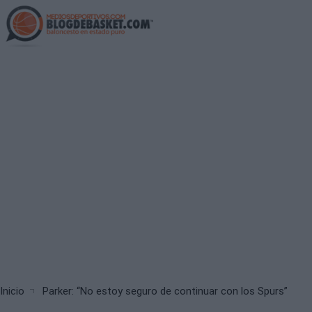
Skip
to
main
content
Breadcrumb
Inicio
Parker: “No estoy seguro de continuar con los Spurs”