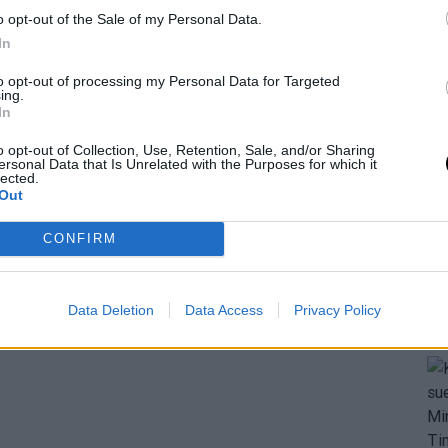
en las Finales de 2007. Este verano, el base se
o opt-out of the Sale of my Personal Data.
ormar parte de la única franquicia en la que ha
In
to opt-out of processing my Personal Data for Targeted
ing.
In
o opt-out of Collection, Use, Retention, Sale, and/or Sharing
ersonal Data that Is Unrelated with the Purposes for which it
lected.
Out
CONFIRM
Data Deletion
Data Access
Privacy Policy