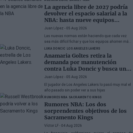
La agencia libre de 2027 podría
devolver el espacio salarial a la
NBA: hasta nueve equipos
tendrían margen
Juan López
- 05 Aug 2026
Las nuevas normas están haciendo que cada vez
sea más difícil fichar y que los equipos ahorren más
que nunca
LUKA DONCIC
LOS ANGELES LAKERS
Anamaria Goltes retira la
demanda por manutención
contra Luka Doncic y busca un
acuerdo amistoso
Juan López
- 05 Aug 2026
El jugador de Los Angeles Lakers lo pasó muy mal el
año pasado sin poder ver a sus hijas
RUMORES NBA
SACRAMENTO KINGS
Rumores NBA: Los dos
sorprendentes objetivos de los
Sacramento Kings
Víctor LF
- 04 Aug 2026