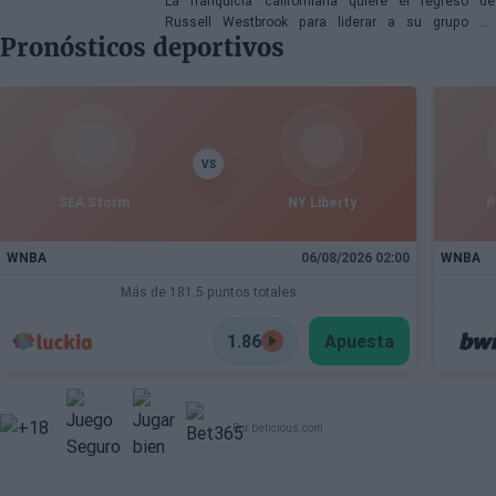
La franquicia californiana quiere el regreso de
Russell Westbrook para liderar a su grupo de
Pronósticos deportivos
jóvenes, mientras que también suena Victor Oladipo
VS
SEA Storm
NY Liberty
P
WNBA
06/08/2026 02:00
WNBA
Más de 181.5 puntos totales
1.86
Apuesta
Por beticious.com