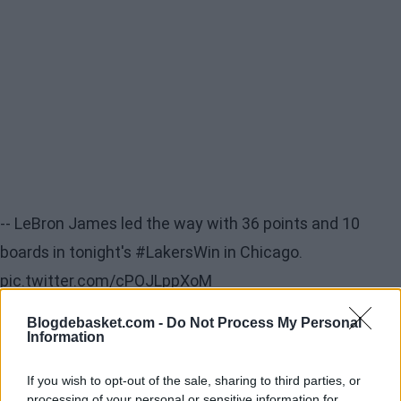
-- LeBron James led the way with 36 points and 10
boards in tonight's
#LakersWin
in Chicago.
pic.twitter.com/cPOJLppXoM
— Los Angeles Lakers (@Lakers)
13 mars 2019
Blogdebasket.com -
Do Not Process My Personal
Information
If you wish to opt-out of the sale, sharing to third parties, or
Los Lakers se encuentran en estos momentos a seis
processing of your personal or sensitive information for