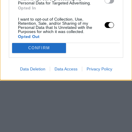
Personal Data for Targeted Advertising.
que a LeBron no le preocupa demasiado en estos
Opted In
momentos no llegar a playoffs. Es consciente de que su
I want to opt-out of Collection, Use,
Retention, Sale, and/or Sharing of my
equipo no da para más. Necesitan refuerzos en verano.
Personal Data that Is Unrelated with the
Purposes for which it was collected.
Todo quedará para el año que viene.
Opted Out
CONFIRM
Data Deletion
Data Access
Privacy Policy