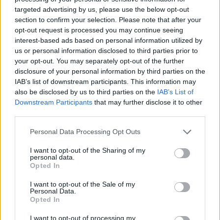
targeted advertising by us, please use the below opt-out
partidos y medio de la octava plaza de los Utah Jazz
section to confirm your selection. Please note that after your
cuando les quedan 15 partidos por jugar. Es decir, que lo
opt-out request is processed you may continue seeing
interest-based ads based on personal information utilized by
tienen muy complicado para clasificarse. Esto rompería
us or personal information disclosed to third parties prior to
la racha personal de James que lleva 13 años
your opt-out. You may separately opt-out of the further
disclosure of your personal information by third parties on the
consecutivos metiéndose en la postemporada.
IAB’s list of downstream participants. This information may
also be disclosed by us to third parties on the
IAB’s List of
"Está claro que voy a estar pendiente aunque no esté
Downstream Participants
that may further disclose it to other
third parties.
dentro, y parece que nuestras posibilidades son cada
vez más pequeñas cada partido que pasa, y hay
Personal Data Processing Opt Outs
muchos equipos en el Oeste que juegan bien",
I want to opt-out of the Sharing of my
personal data.
comentaba LeBron. "Nosotros intentamos ser mejores,
Opted In
pero está claro que esta no va a ser la última vez que
I want to opt-out of the Sale of my
Personal Data.
voy a estar en una postemporada".
Opted In
Veremos lo que acaba ocurriendo. Lo que está claro es
I want to opt-out of processing my