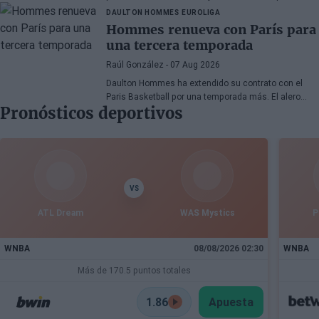
entrado en la puja.
DAULTON HOMMES
EUROLIGA
Hommes renueva con París para
una tercera temporada
Raúl González
- 07 Aug 2026
Daulton Hommes ha extendido su contrato con el
Paris Basketball por una temporada más. El alero
Pronósticos deportivos
estadounidense de 30 años, veterano de 58 partidos
en la Euroliga, continúa en el equipo francés tras dos
campañas marcadas por momentos decisivos en
los playoffs.
VS
ATL Dream
WAS Mystics
P
WNBA
08/08/2026 02:30
WNBA
Más de 170.5 puntos totales
1.86
Apuesta