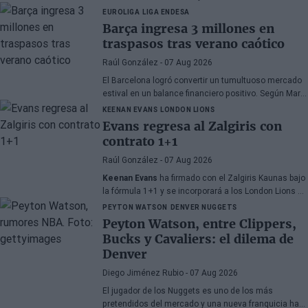
Cleveland Cavaliers y Detroit Pistons estarían
EUROLIGA
LIGA ENDESA
interesados en hacerse con sus servicios
Barça ingresa 3 millones en
traspasos tras verano caótico
Raúl González
- 07 Aug 2026
El Barcelona logró convertir un tumultuoso mercado
estival en un balance financiero positivo. Según Marc
Mundet, la sección azulgrana ingresó cerca de tres
KEENAN EVANS
LONDON LIONS
millones de euros procedentes de salidas de
Evans regresa al Zalgiris con
jugadores, a pesar de un proceso de transferencias
contrato 1+1
marcado por la incertidumbre y los cambios de
última hora.
Raúl González
- 07 Aug 2026
Keenan Evans
ha firmado con el Zalgiris Kaunas bajo
la fórmula 1+1 y se incorporará a los London Lions en
calidad de cedido durante la temporada 2026/27. El
PEYTON WATSON
DENVER NUGGETS
base estadounidense continúa su proceso de
Peyton Watson, entre Clippers,
recuperación tras las lesiones sufridas en los
Bucks y Cavaliers: el dilema de
últimos meses.
Denver
Diego Jiménez Rubio
- 07 Aug 2026
El jugador de los Nuggets es uno de los más
pretendidos del mercado y una nueva franquicia ha