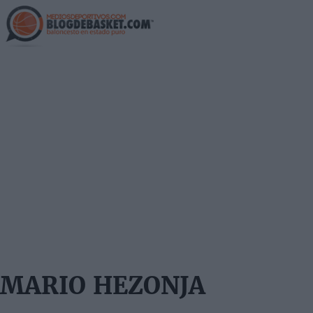
Skip
to
main
content
MARIO HEZONJA