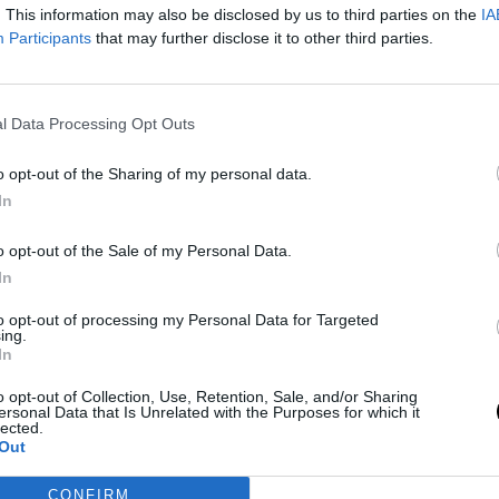
. This information may also be disclosed by us to third parties on the
IA
Participants
that may further disclose it to other third parties.
a su compromiso con el Real
2029
l Data Processing Opt Outs
026
o opt-out of the Sharing of my personal data.
hasta 2029 con cláusula de rescisión exclusiva para la NBA
In
o opt-out of the Sale of my Personal Data.
In
 el indiscutible MVP de la Liga
to opt-out of processing my Personal Data for Targeted
ing.
26
In
026
o opt-out of Collection, Use, Retention, Sale, and/or Sharing
ersonal Data that Is Unrelated with the Purposes for which it
egido como el Jugador Más Valioso de la temporada regular
lected.
Out
a, destacando su brillante desempeño en el Real Madrid.
CONFIRM