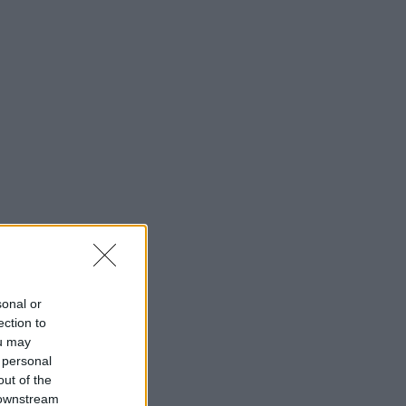
sonal or
ection to
ou may
 personal
out of the
 downstream