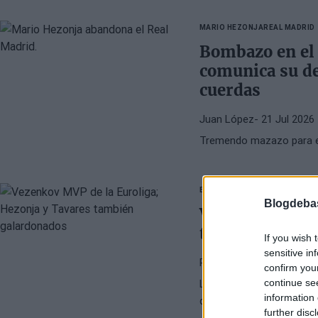
MARIO HEZONJA
REAL MADRID
Bombazo en el
comunica su dec
cuerdas
Juan López
- 21 Jul 2026
Tremendo mazazo para el
EUROLEAGUE
MARIO HEZONJA
Blogdeba
Vezenkov MVP d
también galar
If you wish 
sensitive in
Raúl González
- 17 Jun 2
confirm you
continue se
La Asociación de Jugador
information 
de la temporada 2025-26 
further disc