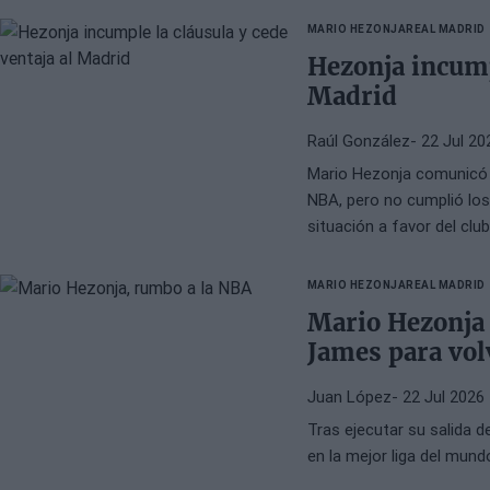
MARIO HEZONJA
REAL MADRID
Hezonja incumpl
Madrid
Raúl González
- 22 Jul 20
Mario Hezonja comunicó s
NBA, pero no cumplió los 
situación a favor del clu
delantero croata.
MARIO HEZONJA
REAL MADRID
Mario Hezonja
James para vol
Juan López
- 22 Jul 2026
Tras ejecutar su salida d
en la mejor liga del mund