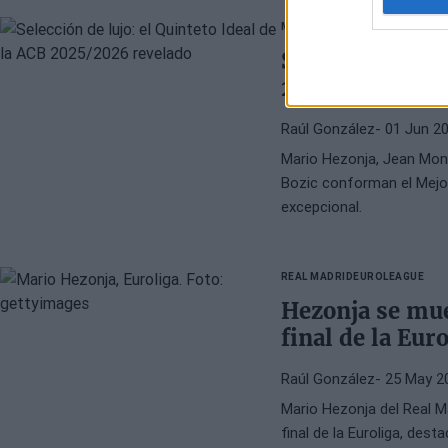
MARIO HEZONJA
JEAN MONTE
Selección de lu
2025/2026 rev
Raúl González
- 01 Jun 2
Mario Hezonja, Jean Mon
Bozic conforman el Mejo
excepcional.
REAL MADRID
EUROLEAGUE
Hezonja se mue
final de la Eur
Raúl González
- 25 May 2
Mario Hezonja del Real M
final de la Euroliga, dest