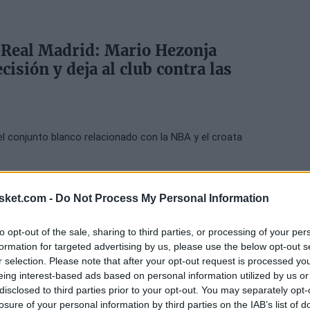
 Real Madrid: Mario Hezonja
isión y deja al club contra las
 conjunto blanco relacionado con la NBA y el croata
sket.com -
Do Not Process My Personal Information
e la Euroliga; Hezonja y Tavares
donados
to opt-out of the sale, sharing to third parties, or processing of your per
formation for targeted advertising by us, please use the below opt-out s
026
r selection. Please note that after your opt-out request is processed y
eing interest-based ads based on personal information utilized by us or
es de la Euroliga ha reconocido a los mejores intérpretes
disclosed to third parties prior to your opt-out. You may separately opt-
mediante votación exclusiva entre atletas.
losure of your personal information by third parties on the IAB’s list of