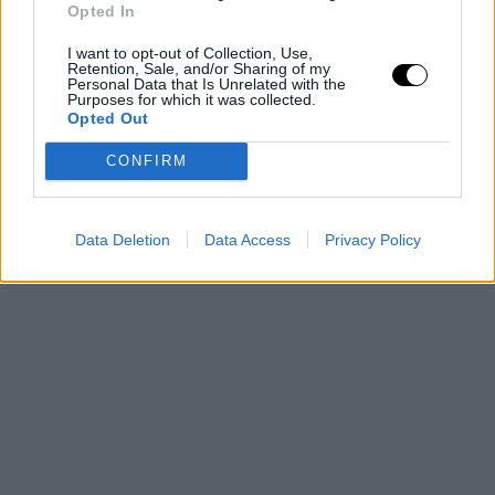
son sextos del Este tras haber perdido sus dos últimos
Opted In
duelos y haber sido superados por Indiana Pacers.
I want to opt-out of Collection, Use,
Retention, Sale, and/or Sharing of my
Personal Data that Is Unrelated with the
Purposes for which it was collected.
Opted Out
CONFIRM
Data Deletion
Data Access
Privacy Policy