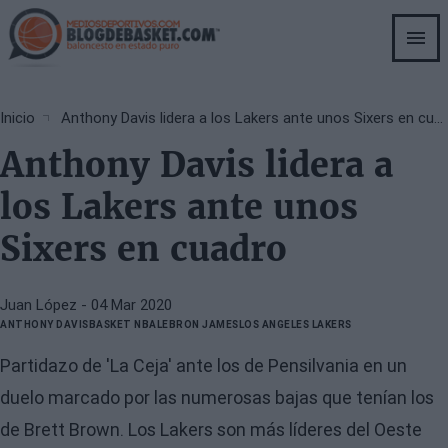
Skip
to
main
content
Breadcrumb
Inicio
Anthony Davis lidera a los Lakers ante unos Sixers en cuadro
Anthony Davis lidera a
los Lakers ante unos
Sixers en cuadro
Juan López
- 04 Mar 2020
ANTHONY DAVIS
BASKET NBA
LEBRON JAMES
LOS ANGELES LAKERS
Partidazo de 'La Ceja' ante los de Pensilvania en un
duelo marcado por las numerosas bajas que tenían los
de Brett Brown. Los Lakers son más líderes del Oeste