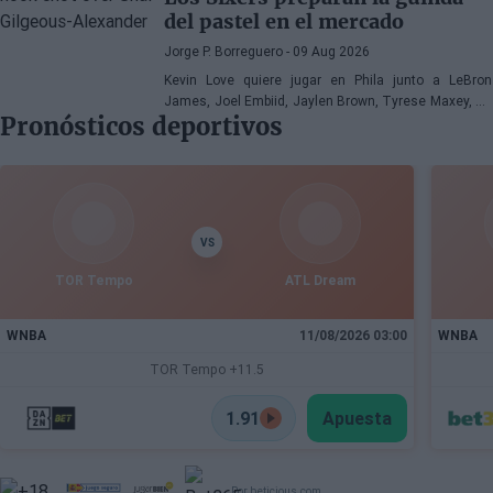
del pastel en el mercado
Jorge P. Borreguero
- 09 Aug 2026
Kevin Love quiere jugar en Phila junto a LeBron
James, Joel Embiid, Jaylen Brown, Tyrese Maxey, VJ
Pronósticos deportivos
Edgecombe, Anfernee Simons y compañía
VS
TOR Tempo
ATL Dream
WNBA
11/08/2026 03:00
WNBA
TOR Tempo +11.5
1.91
Apuesta
Por beticious.com