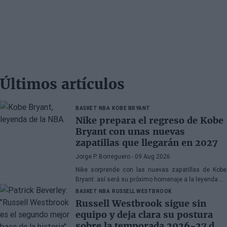
Últimos artículos
BASKET NBA
KOBE BRYANT
Nike prepara el regreso de Kobe
Bryant con unas nuevas
zapatillas que llegarán en 2027
Jorge P. Borreguero
- 09 Aug 2026
Nike sorprende con las nuevas zapatillas de Kobe
Bryant: así será su próximo homenaje a la leyenda de
los Lakers
BASKET NBA
RUSSELL WESTBROOK
Russell Westbrook sigue sin
equipo y deja clara su postura
sobre la temporada 2026-27 de