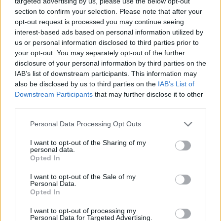
He didn’t even step foot into the paint! ----
targeted advertising by us, please use the below opt-out
section to confirm your selection. Please note that after your
opt-out request is processed you may continue seeing
(--:
@SpectrumSN
)
pic.twitter.com/Nk52Ihpv85
interest-based ads based on personal information utilized by
us or personal information disclosed to third parties prior to
your opt-out. You may separately opt-out of the further
— Los Angeles Lakers (@Lakers)
March 4, 2020
disclosure of your personal information by third parties on the
IAB’s list of downstream participants. This information may
Los Angeles Lakers siguen liderando con solvencia la
also be disclosed by us to third parties on the
IAB’s List of
Conferencia Oeste tras esta victoria con 47 triunfos y
Downstream Participants
that may further disclose it to other
third parties.
tan solo 13 derrotas. Les quedan 22 partidos para que
Personal Data Processing Opt Outs
concluya la fase regular y es complicado que lo bajen
de esa plaza. Tienen a 5.5 partidos a Los Angeles
I want to opt-out of the Sharing of my
personal data.
Clippers, su gran rival a priori para llegar a las Finales de
Opted In
la NBA. Hasta ahora han perdido los dos partidos que
I want to opt-out of the Sale of my
Personal Data.
han jugado durante el año. Este domingo vuelven a
Opted In
hacerlo (20:30 horas). Veremos qué ocurre. Los Sixers
I want to opt-out of processing my
Personal Data for Targeted Advertising.