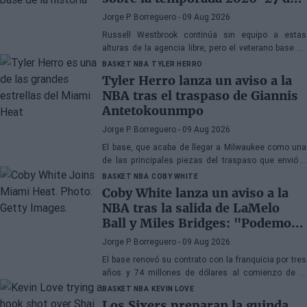
la NBA
Jorge P. Borreguero
- 09 Aug 2026
Russell Westbrook continúa sin equipo a estas
alturas de la agencia libre, pero el veterano base no
parece preocupado por la situación
BASKET NBA
TYLER HERRO
Tyler Herro lanza un aviso a la
NBA tras el traspaso de Giannis
Antetokounmpo
Jorge P. Borreguero
- 09 Aug 2026
El base, que acaba de llegar a Milwaukee como una
de las principales piezas del traspaso que envió a
Giannis Antetokounmpo a Miami, tiene clara su
BASKET NBA
COBY WHITE
prioridad
Coby White lanza un aviso a la
NBA tras la salida de LaMelo
Ball y Miles Bridges: "Podemos
sorprender a mucha gente"
Jorge P. Borreguero
- 09 Aug 2026
El base renovó su contrato con la franquicia por tres
años y 74 millones de dólares al comienzo de la
pretemporada y afronta el nuevo curso con confianza
BASKET NBA
KEVIN LOVE
Los Sixers preparan la guinda