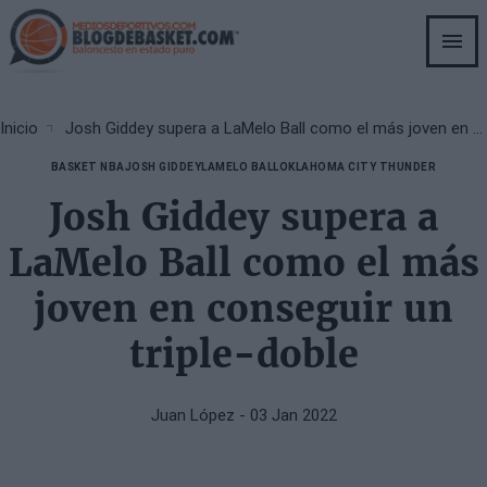
Skip
to
main
content
Breadcrumb
Inicio
Josh Giddey supera a LaMelo Ball como el más joven en conseguir un triple-doble
BASKET NBA
JOSH GIDDEY
LAMELO BALL
OKLAHOMA CITY THUNDER
Josh Giddey supera a
LaMelo Ball como el más
joven en conseguir un
triple-doble
Juan López
- 03 Jan 2022