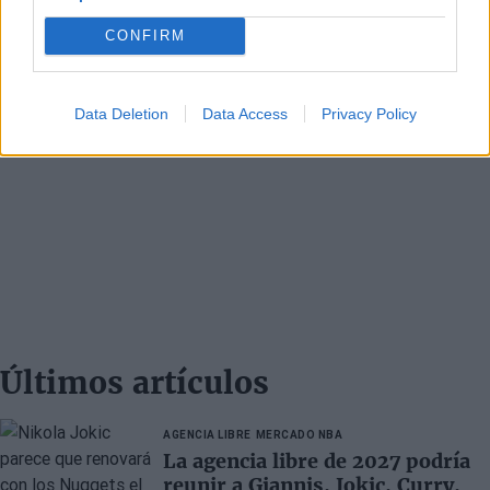
CONFIRM
Data Deletion
Data Access
Privacy Policy
Últimos artículos
AGENCIA LIBRE
MERCADO NBA
La agencia libre de 2027 podría
reunir a Giannis, Jokic, Curry,