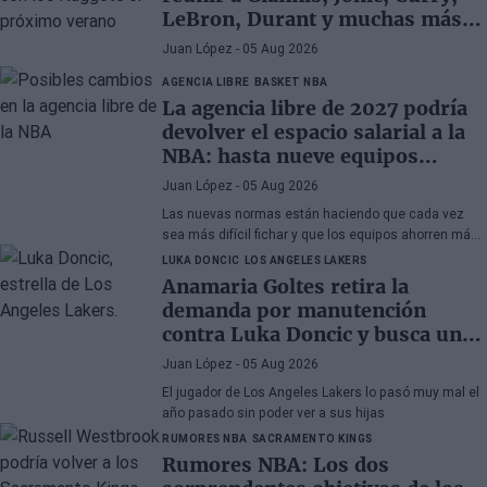
LeBron, Durant y muchas más
superestrellas
Juan López
- 05 Aug 2026
AGENCIA LIBRE
BASKET NBA
La agencia libre de 2027 podría
devolver el espacio salarial a la
NBA: hasta nueve equipos
tendrían margen
Juan López
- 05 Aug 2026
Las nuevas normas están haciendo que cada vez
sea más difícil fichar y que los equipos ahorren más
que nunca
LUKA DONCIC
LOS ANGELES LAKERS
Anamaria Goltes retira la
demanda por manutención
contra Luka Doncic y busca un
acuerdo amistoso
Juan López
- 05 Aug 2026
El jugador de Los Angeles Lakers lo pasó muy mal el
año pasado sin poder ver a sus hijas
RUMORES NBA
SACRAMENTO KINGS
Rumores NBA: Los dos