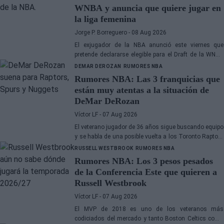
WNBA y anuncia que quiere jugar en
la liga femenina
Jorge P. Borreguero
- 08 Aug 2026
El exjugador de la NBA anunció este viernes que
pretende declararse elegible para el Draft de la WNBA
de 2027
DEMAR DEROZAN
RUMORES NBA
Rumores NBA: Las 3 franquicias que
están muy atentas a la situación de
DeMar DeRozan
Víctor LF
- 07 Aug 2026
El veterano jugador de 36 años sigue buscando equipo
y se habla de una posible vuelta a los Toronto Raptors
o San Antonio Spurs, mientras Denver Nuggets
RUSSELL WESTBROOK
RUMORES NBA
también forma parte de la ecuación
Rumores NBA: Los 3 pesos pesados
de la Conferencia Este que quieren a
Russell Westbrook
Víctor LF
- 07 Aug 2026
El MVP de 2018 es uno de los veteranos más
codiciados del mercado y tanto Boston Celtics como