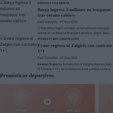
Cleveland Cavaliers y Detroit Pistons estarían
EUROLIGA
LIGA ENDESA
interesados en hacerse con sus servicios
Barça ingresa 3 millones en traspasos
tras verano caótico
Raúl González
- 07 Aug 2026
El Barcelona logró convertir un tumultuoso mercado
estival en un balance financiero positivo. Según Marc
Mundet, la sección azulgrana ingresó cerca de tres
KEENAN EVANS
LONDON LIONS
millones de euros procedentes de salidas de
Evans regresa al Zalgiris con contrato
jugadores, a pesar de un proceso de transferencias
1+1
marcado por la incertidumbre y los cambios de última
hora.
Raúl González
- 07 Aug 2026
Keenan Evans
ha firmado con el Zalgiris Kaunas bajo
la fórmula 1+1 y se incorporará a los London Lions en
Pronósticos deportivos
calidad de cedido durante la temporada 2026/27. El
base estadounidense continúa su proceso de
recuperación tras las lesiones sufridas en los últimos
meses.
VS
LV Aces
MIN Lynx