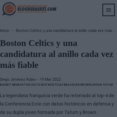
Skip
to
main
content
Breadcrumb
Inicio
Boston Celtics y una candidatura al anillo cada vez más fiable
Boston Celtics y una
candidatura al anillo cada vez
más fiable
Diego Jiménez Rubio
- 19 Mar 2022
BASKET NBA
BOSTON CELTICS
ESTADÍSTICAS NBA
JAYLEN BROWN
JAYSON TATUM
La legendaria franquicia verde ha retornado al top-4 de
la Conferencia Este con datos históricos en defensa y
de su dupla joven formada por Tatum y Brown.