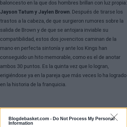
baloncesto en la que dos hombres brillan con luz propia:
Jayson Tatum y Jaylen Brown
. Después de tirarse los
trastos a la cabeza, de que surgieron rumores sobre la
salida de Brown y de que se antojara inviable su
compatibilidad, estos dos jovencitos caminan de la
mano en perfecta sintonía y ante los Kings han
conseguido un hito memorable, como es el de anotar
ambos 30 puntos. Es la quinta vez que lo logran,
erigiéndose ya en la pareja que más veces lo ha logrado
en la historia de la franquicia.
Blogdebasket.com -
Do Not Process My Personal
Information