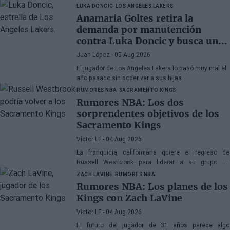
que nunca
LUKA DONCIC
LOS ANGELES LAKERS
Anamaria Goltes retira la
demanda por manutención
contra Luka Doncic y busca un
acuerdo amistoso
Juan López
- 05 Aug 2026
El jugador de Los Angeles Lakers lo pasó muy mal el
año pasado sin poder ver a sus hijas
RUMORES NBA
SACRAMENTO KINGS
Rumores NBA: Los dos
sorprendentes objetivos de los
Sacramento Kings
Víctor LF
- 04 Aug 2026
La franquicia californiana quiere el regreso de
Russell Westbrook para liderar a su grupo de
jóvenes, mientras que también suena Victor Oladipo
ZACH LAVINE
RUMORES NBA
Rumores NBA: Los planes de los
Kings con Zach LaVine
Víctor LF
- 04 Aug 2026
El futuro del jugador de 31 años parece algo