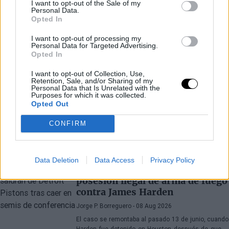
I want to opt-out of the Sale of my
Personal Data.
Opted In
I want to opt-out of processing my
Personal Data for Targeted Advertising.
Opted In
I want to opt-out of Collection, Use,
Retention, Sale, and/or Sharing of my
Personal Data that Is Unrelated with the
Purposes for which it was collected.
Opted Out
CONFIRM
Últimos artículos
BASKET NBA
JAMES HARDEN
Data Deletion
Data Access
Privacy Policy
Desestiman el cargo por
posesión ilegal de arma de fuego
contra James Harden
Jorge P. Borreguero
- 08 Aug 2026
El caso se remontaba al pasado 13 de junio, cuando
Harden fue detenido en Houston después de que la