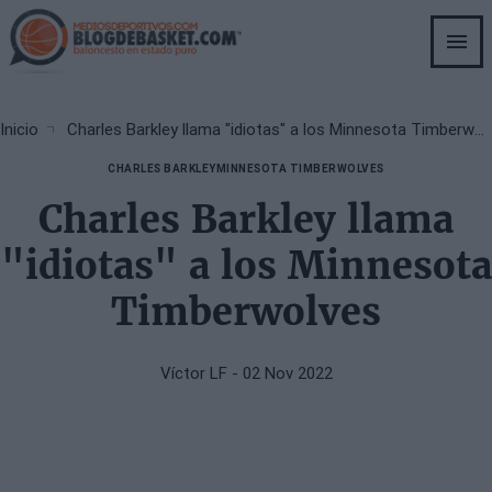
Skip
to
main
content
Breadcrumb
Inicio
Charles Barkley llama "idiotas" a los Minnesota Timberwolves
CHARLES BARKLEY
MINNESOTA TIMBERWOLVES
Charles Barkley llama
"idiotas" a los Minnesota
Timberwolves
Víctor LF
- 02 Nov 2022