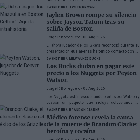
policía encontrara una pistola en su vehículo
BASKET NBA
JAYLEN BROWN
Jaylen Brown rompe su silencio
sobre Jayson Tatum tras su
salida de Boston
Jorge P. Borreguero
- 08 Aug 2026
El ahora jugador de los Sixers reconoció durante su
presentación que apenas ha tenido contacto con su
antiguo compañero
BASKET NBA
MILWAUKEE BUCKS
Los Bucks dudan en pagar este
precio a los Nuggets por Peyton
Watson
Jorge P. Borreguero
- 08 Aug 2026
Los Nuggets están escuchando ofertas por Watson y
buscan un paquete que incluya selecciones de
primera ronda, jóvenes talentos o una combinación
BASKET NBA
BRANDON CLARKE
de ambos
Médico forense revela la causa
de la muerte de Brandon Clarke:
heroína y cocaína
Jorge P. Borreguero
- 08 Aug 2026