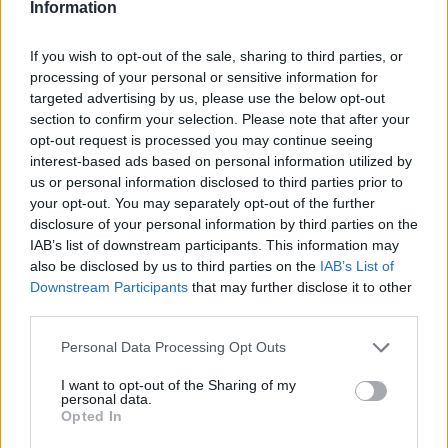
Information
empezado la temporada con 4 victorias y 4 derrotas
tras 8 partidos en un calendario que se les suponía
If you wish to opt-out of the sale, sharing to third parties, or
asequible, ya que han perdido contra
Utah Jazz
y 
processing of your personal or sensitive information for
targeted advertising by us, please use the below opt-out
veces contra
San Antonio Spurs
.
section to confirm your selection. Please note that after your
opt-out request is processed you may continue seeing
interest-based ads based on personal information utilized by
us or personal information disclosed to third parties prior to
your opt-out. You may separately opt-out of the further
disclosure of your personal information by third parties on the
IAB’s list of downstream participants. This information may
also be disclosed by us to third parties on the
IAB’s List of
Downstream Participants
that may further disclose it to other
third parties.
Personal Data Processing Opt Outs
I want to opt-out of the Sharing of my
personal data.
Opted In