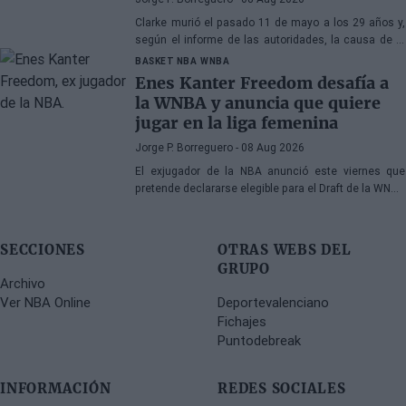
Clarke murió el pasado 11 de mayo a los 29 años y,
según el informe de las autoridades, la causa de la
muerte fueron los efectos de la heroína y la cocaína
BASKET NBA
WNBA
Enes Kanter Freedom desafía a
la WNBA y anuncia que quiere
jugar en la liga femenina
Jorge P. Borreguero
- 08 Aug 2026
El exjugador de la NBA anunció este viernes que
pretende declararse elegible para el Draft de la WNBA
de 2027
SECCIONES
OTRAS WEBS DEL
GRUPO
Archivo
Ver NBA Online
Deportevalenciano
Fichajes
Puntodebreak
INFORMACIÓN
REDES SOCIALES