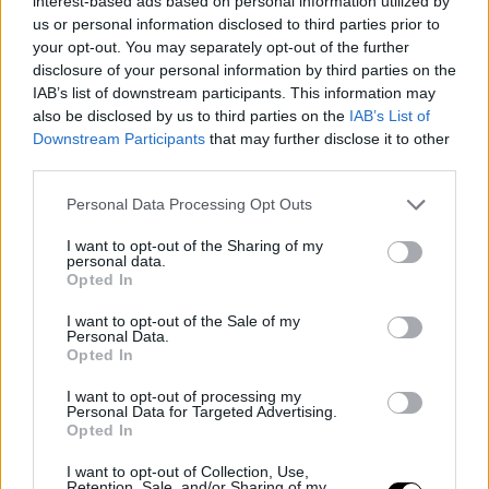
interest-based ads based on personal information utilized by
us or personal information disclosed to third parties prior to
Goran Dragic
your opt-out. You may separately opt-out of the further
Jeff Green
disclosure of your personal information by third parties on the
IAB’s list of downstream participants. This information may
Patty Mills
also be disclosed by us to third parties on the
IAB’s List of
Nico Batum
Downstream Participants
that may further disclose it to other
third parties.
Wesley Matthews
Personal Data Processing Opt Outs
Rudy Gay
Derrick Rose
I want to opt-out of the Sharing of my
personal data.
DeAndre Jordan
Opted In
I want to opt-out of the Sale of my
Personal Data.
Opted In
I want to opt-out of processing my
Personal Data for Targeted Advertising.
Opted In
I want to opt-out of Collection, Use,
Retention, Sale, and/or Sharing of my