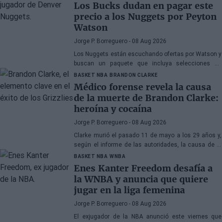
Los Bucks dudan en pagar este
precio a los Nuggets por Peyton
Watson
Jorge P. Borreguero
- 08 Aug 2026
Los Nuggets están escuchando ofertas por Watson y
buscan un paquete que incluya selecciones de
primera ronda, jóvenes talentos o una combinación
BASKET NBA
BRANDON CLARKE
de ambos
Médico forense revela la causa
de la muerte de Brandon Clarke:
heroína y cocaína
Jorge P. Borreguero
- 08 Aug 2026
Clarke murió el pasado 11 de mayo a los 29 años y,
según el informe de las autoridades, la causa de la
muerte fueron los efectos de la heroína y la cocaína
BASKET NBA
WNBA
Enes Kanter Freedom desafía a
la WNBA y anuncia que quiere
jugar en la liga femenina
Jorge P. Borreguero
- 08 Aug 2026
El exjugador de la NBA anunció este viernes que