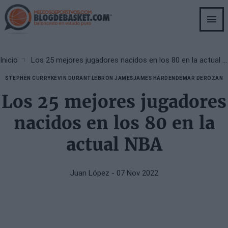
Skip
to
main
content
Breadcrumb
Inicio
Los 25 mejores jugadores nacidos en los 80 en la actual NBA
STEPHEN CURRY
KEVIN DURANT
LEBRON JAMES
JAMES HARDEN
DEMAR DEROZAN
Los 25 mejores jugadores
nacidos en los 80 en la
actual NBA
Juan López
- 07 Nov 2022