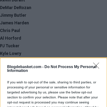
DeMar DeRozan
Jimmy Butler
James Harden
Chris Paul
Al Horford
PJ Tucker
Kyle Lowry
Mike Conley
Blogdebasket.com -
Do Not Process My Personal
Bojan Bogdanovic
Information
Marcus Morris
If you wish to opt-out of the sale, sharing to third parties, or
Brook López
processing of your personal or sensitive information for
Kevin Love
targeted advertising by us, please use the below opt-out
section to confirm your selection. Please note that after your
Russell Westbrook
opt-out request is processed you may continue seeing
Eric Gordon