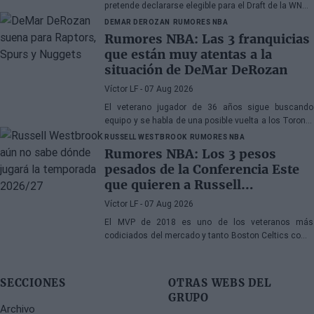
pretende declararse elegible para el Draft de la WNBA
de 2027
DEMAR DEROZAN
RUMORES NBA
Rumores NBA: Las 3 franquicias
que están muy atentas a la
situación de DeMar DeRozan
Víctor LF
- 07 Aug 2026
El veterano jugador de 36 años sigue buscando
equipo y se habla de una posible vuelta a los Toronto
Raptors o San Antonio Spurs, mientras Denver
RUSSELL WESTBROOK
RUMORES NBA
Nuggets también forma parte de la ecuación
Rumores NBA: Los 3 pesos
pesados de la Conferencia Este
que quieren a Russell
Westbrook
Víctor LF
- 07 Aug 2026
El MVP de 2018 es uno de los veteranos más
codiciados del mercado y tanto Boston Celtics como
Cleveland Cavaliers y Detroit Pistons estarían
interesados en hacerse con sus servicios
SECCIONES
OTRAS WEBS DEL
GRUPO
Archivo