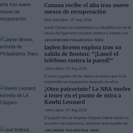
Canaan recibe el alta tras nueve
meses de recuperación
Raúl González
- 07 Aug 2026
Isaiah Canaan ha completado su rehabilitación de la
rotura del ligamento cruzado anterior y cuenta con
autorización médica para retomar todas las
JAYLEN BROWN
PHILADELPHIA 76ERS
actividades de baloncesto. El veterano base de 35
Jaylen Brown explota tras su
años busca regresar a la
Euroliga
tras el paréntesis
salida de Boston: "¡Lancé el
forzado de la temporada 2025-26.
teléfono contra la pared!"
Juan López
- 07 Aug 2026
El nuevo jugador de los Sixers reconoce que no le
sorprendió ser traspasado después de años
apareciendo en rumores, aunque admite su
¿Otro patrocinio? La NBA vuelve
decepción por la manera en la que los Celtics
a tener en el punto de mira a
gestionaron la situación.
Kawhi Leonard
Juan López
- 07 Aug 2026
El jugador de Los Angeles Clippers habría tenido un
acuerdo con Daktronics, empresa responsable del
videomarcador del Intuit Dome
JOEL EMBIID
PHILADELPHIA 76ERS