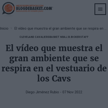
Skip
to
main
content
Breadcrumb
Inicio
El vídeo que muestra el gran ambiente que se respira en el vestuario de los Cavs
CLEVELAND CAVALIERS
BASKET NBA
J.B.BICKERSTAFF
El vídeo que muestra el
gran ambiente que se
respira en el vestuario de
los Cavs
Diego Jiménez Rubio
- 07 Nov 2022