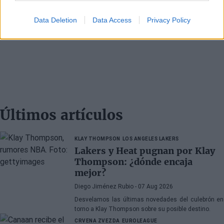
Data Deletion
Data Access
Privacy Policy
Últimos artículos
KLAY THOMPSON
LOS ANGELES LAKERS
Lakers y Heat pugnan por Klay
Thompson: ¿dónde encaja
mejor?
Diego Jiménez Rubio
- 07 Aug 2026
Desvelamos las últimas novedades del culebrón en
torno a Klay Thompson sobre su posible destino.
CRVENA ZVEZDA
EUROLEAGUE