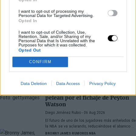
I want to opt-out of processing my
Personal Data for Targeted Advertising.
Opted In
I want to opt-out of Collection, Use,
Retention, Sale, and/or Sharing of my
Personal Data that Is Unrelated with the
Purposes for which it was collected.
Opted Out
CONFIRM
Últimos artículos
Data Deletion
Data Access
Privacy Policy
PEYTON WATSON
DENVER NUGGETS
Las 3 franquicias NBA que
pelean por el fichaje de Peyton
Watson
Diego Jiménez Rubio
- 06 Aug 2026
El futuro de uno de los jugadores más anhelados de
la NBA se va aclarando, reduciéndose el abanico de
franquicias candidatas a tres.
BRONNY JAMES
RUMORES NBA