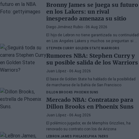
Bronny James se juega su futuro
en los Lakers: un rival
inesperado amenaza su sitio
Diego Jiménez Rubio
- 06 Aug 2026
El hijo de Lebron no tiene garantizada su continuidad
en Los Angeles Lakers y muchos se preguntan si ha
hecho méritos para seguir en la NBA.
STEPHEN CURRY
GOLDEN STATE WARRIORS
Rumores NBA: Stephen Curry y
su posible salida de los Warriors
Juan López
- 06 Aug 2026
El base de Golden State ha hablado de la posibilidad
de marcharse de la Bahía de San Francisco
DILLON BROOKS
PHOENIX SUNS
Mercado NBA: Contratazo para
Dillon Brooks en Phoenix Suns
Juan López
- 06 Aug 2026
El polémico jugador, ex de Memphis Grizzlies, ha
renovado su contrato con los de Arizona
LEBRON JAMES
PHILADELPHIA 76ERS