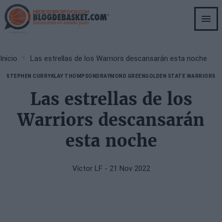
Skip
to
main
content
Breadcrumb
Inicio
Las estrellas de los Warriors descansarán esta noche
STEPHEN CURRY
KLAY THOMPSON
DRAYMOND GREEN
GOLDEN STATE WARRIORS
Las estrellas de los
Warriors descansarán
esta noche
Víctor LF
- 21 Nov 2022