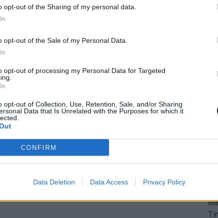
o opt-out of the Sharing of my personal data.
In
o opt-out of the Sale of my Personal Data.
In
to opt-out of processing my Personal Data for Targeted
ing.
.com/0W0gEVN4UM
In
, 2022
o opt-out of Collection, Use, Retention, Sale, and/or Sharing
ersonal Data that Is Unrelated with the Purposes for which it
lected.
Out
CONFIRM
Data Deletion
Data Access
Privacy Policy