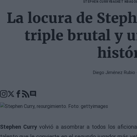
STEPHEN CURRY
BASKET NBA
GO
La locura de Step
triple brutal y 
histó
Diego Jiménez Rubio
Go to comments seciton
Stephen Curry
volvió a asombrar a todos los aficion
talento que le convierte en el segundo jugador más vet