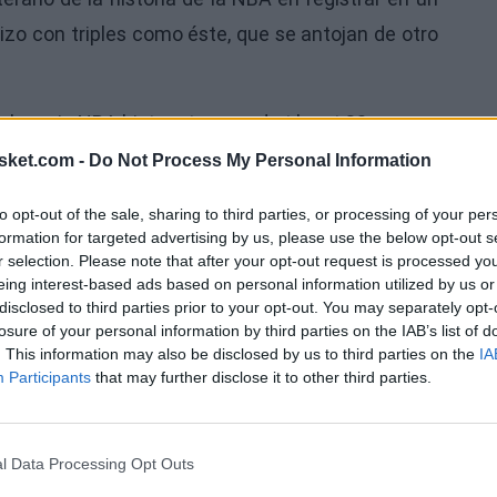
izo con triples como éste, que se antojan de otro
player in NBA history to record at least 30+
itter.com/cjN8z4pten
sket.com -
Do Not Process My Personal Information
Ú
to opt-out of the sale, sharing to third parties, or processing of your per
formation for targeted advertising by us, please use the below opt-out s
r selection. Please note that after your opt-out request is processed y
eing interest-based ads based on personal information utilized by us or
disclosed to third parties prior to your opt-out. You may separately opt-
losure of your personal information by third parties on the IAB’s list of
. This information may also be disclosed by us to third parties on the
IA
Participants
that may further disclose it to other third parties.
l Data Processing Opt Outs