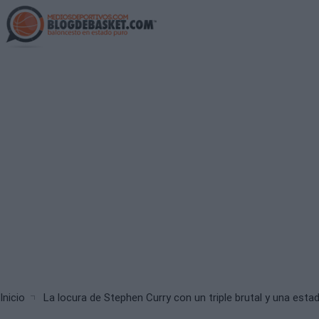
Skip
to
main
content
Breadcrumb
Inicio
La locura de Stephen Curry con un triple brutal y una estad