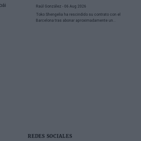
Raúl González
- 06 Aug 2026
Toko Shengelia ha rescindido su contrato con el
Barcelona tras abonar aproximadamente un
millón de euros y se ha comprometido con el
Dubái para la temporada 2026-27. El alero
georgiano completó una única campaña
azulgrana en la que disputó 78 encuentros
entre competiciones europeas y domésticas.
REDES SOCIALES