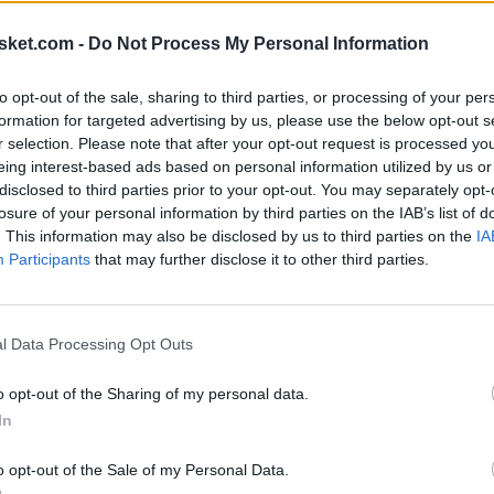
para la importancia que tiene... 20 millones de
cobra 26 y medio únicamente esta temporada.
sket.com -
Do Not Process My Personal Information
 dominicano de 36 años está viviendo una nueva
to opt-out of the sale, sharing to third parties, or processing of your per
stencias y 1 tapón, teniendo que ser utilizado de
formation for targeted advertising by us, please use the below opt-out s
r selection. Please note that after your opt-out request is processed y
eing interest-based ads based on personal information utilized by us or
Ú
disclosed to third parties prior to your opt-out. You may separately opt-
losure of your personal information by third parties on the IAB’s list of
. This information may also be disclosed by us to third parties on the
IA
Participants
that may further disclose it to other third parties.
l Data Processing Opt Outs
o opt-out of the Sharing of my personal data.
In
o opt-out of the Sale of my Personal Data.