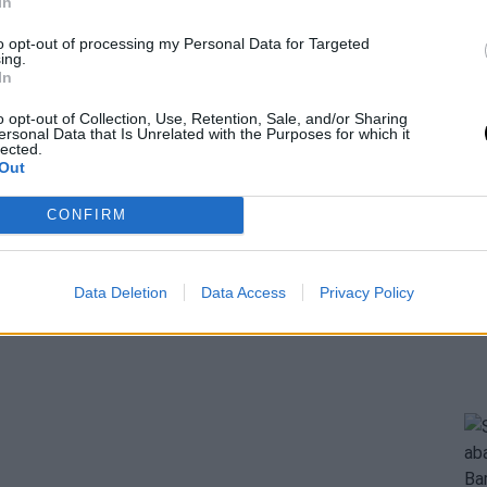
In
to opt-out of processing my Personal Data for Targeted
ing.
In
o opt-out of Collection, Use, Retention, Sale, and/or Sharing
ersonal Data that Is Unrelated with the Purposes for which it
lected.
Out
CONFIRM
Data Deletion
Data Access
Privacy Policy