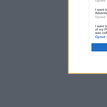
Opted 
I want 
Advertis
Opted 
I want t
of my P
was col
Opted 