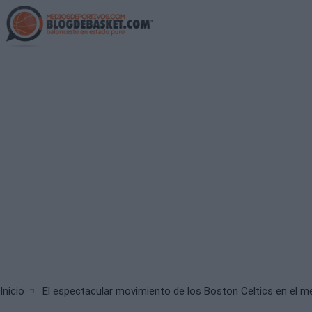
Skip
to
main
content
Breadcrumb
Inicio
El espectacular movimiento de los Boston Celtics en el 