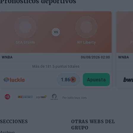
Pronósticos deportivos
VS
SEA Storm
NY Liberty
P
WNBA
06/08/2026 02:00
WNBA
Más de 181.5 puntos totales
1.86
Apuesta
Por beticious.com
SECCIONES
OTRAS WEBS DEL
GRUPO
Archivo