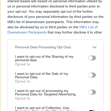
🔥 55 PTS (22/30 FGM)
interest-based ads based on personal information utilized by
us or personal information disclosed to third parties prior to
🔥 17 REB
your opt-out. You may separately opt-out of the further
🔥 3 BLK
@AntDavis23
went double-nickel to follow up
disclosure of your personal information by third parties on the
IAB’s list of downstream participants. This information may
his 44-point performance in his last game 🔥
also be disclosed by us to third parties on the
IAB’s List of
pic.twitter.com/IjYfWN6DEa
Downstream Participants
that may further disclose it to other
third parties.
— NBA (@NBA)
December 5, 2022
Personal Data Processing Opt Outs
Viento en popa a toda vela
I want to opt-out of the Sharing of my
personal data.
Los Angeles Lakers se encuentran inmersos en una gira
Opted In
por el Este y, por ahora, al ritmo de un imparable
I want to opt-out of the Sale of my
Personal Data.
Anthony Davis, no paran de ganar partidos. Hay que
Opted In
darle mucho crédito al trabajo que está realizando
I want to opt-out of processing my
Personal Data for Targeted Advertising.
Darvin Ham desde el banco: extraordinario.
Opted In
I want to opt-out of Collection, Use,