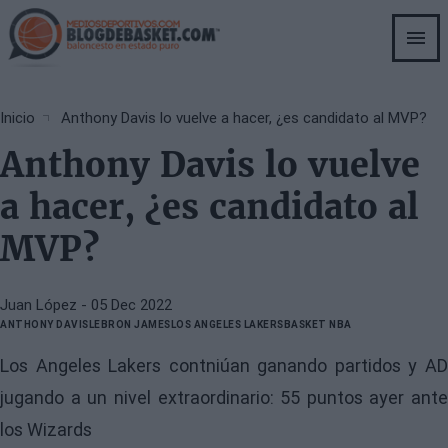
Skip
to
main
content
Breadcrumb
Inicio
Anthony Davis lo vuelve a hacer, ¿es candidato al MVP?
Anthony Davis lo vuelve
a hacer, ¿es candidato al
MVP?
Juan López
- 05 Dec 2022
ANTHONY DAVIS
LEBRON JAMES
LOS ANGELES LAKERS
BASKET NBA
Los Angeles Lakers contniúan ganando partidos y AD
jugando a un nivel extraordinario: 55 puntos ayer ante
los Wizards