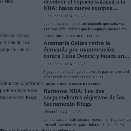
devolver el espacio salarial a la
NBA: hasta nueve equipos
tendrían margen
Juan López
- 05 Aug 2026
Las nuevas normas están haciendo que cada vez
sea más difícil fichar y que los equipos ahorren más
que nunca
LUKA DONCIC
LOS ANGELES LAKERS
Anamaria Goltes retira la
demanda por manutención
contra Luka Doncic y busca un
acuerdo amistoso
Juan López
- 05 Aug 2026
El jugador de Los Angeles Lakers lo pasó muy mal el
año pasado sin poder ver a sus hijas
RUMORES NBA
SACRAMENTO KINGS
Rumores NBA: Los dos
sorprendentes objetivos de los
Sacramento Kings
Víctor LF
- 04 Aug 2026
La franquicia californiana quiere el regreso de
Russell Westbrook para liderar a su grupo de
jóvenes, mientras que también suena Victor Oladipo