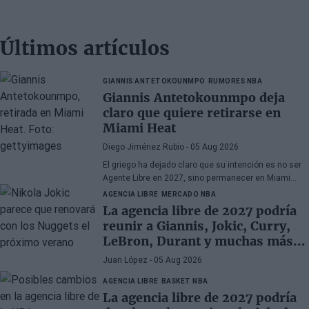
Últimos artículos
GIANNIS ANTETOKOUNMPO
RUMORES NBA
Giannis Antetokounmpo deja
claro que quiere retirarse en
Miami Heat
Diego Jiménez Rubio
- 05 Aug 2026
El griego ha dejado claro que su intención es no ser
Agente Libre en 2027, sino permanecer en Miami
Heat hasta el final de sus días en la NBA.
AGENCIA LIBRE
MERCADO NBA
La agencia libre de 2027 podría
reunir a Giannis, Jokic, Curry,
LeBron, Durant y muchas más
superestrellas
Juan López
- 05 Aug 2026
AGENCIA LIBRE
BASKET NBA
La agencia libre de 2027 podría