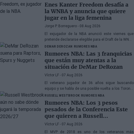
Enes Kanter Freedom desafía a
la WNBA y anuncia que quiere
jugar en la liga femenina
Jorge P. Borreguero
- 08 Aug 2026
El exjugador de la NBA anunció este viernes que
pretende declararse elegible para el Draft de la WNBA
de 2027
DEMAR DEROZAN
RUMORES NBA
Rumores NBA: Las 3 franquicias
que están muy atentas a la
situación de DeMar DeRozan
Víctor LF
- 07 Aug 2026
El veterano jugador de 36 años sigue buscando
equipo y se habla de una posible vuelta a los Toronto
Raptors o San Antonio Spurs, mientras Denver
RUSSELL WESTBROOK
RUMORES NBA
Nuggets también forma parte de la ecuación
Rumores NBA: Los 3 pesos
pesados de la Conferencia Este
que quieren a Russell
Westbrook
Víctor LF
- 07 Aug 2026
El MVP de 2018 es uno de los veteranos más