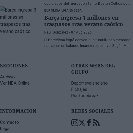
codiciados del mercado y tanto Boston Celtics como
Cleveland Cavaliers y Detroit Pistons estarían
EUROLIGA
LIGA ENDESA
interesados en hacerse con sus servicios
Barça ingresa 3 millones en
traspasos tras verano caótico
Raúl González
- 07 Aug 2026
El Barcelona logró convertir un tumultuoso mercado
estival en un balance financiero positivo. Según Marc
Mundet, la sección azulgrana ingresó cerca de tres
millones de euros procedentes de salidas de
jugadores, a pesar de un proceso de transferencias
SECCIONES
OTRAS WEBS DEL
marcado por la incertidumbre y los cambios de
GRUPO
última hora.
Archivo
Ver NBA Online
Deportevalenciano
Fichajes
Puntodebreak
INFORMACIÓN
REDES SOCIALES
Contacto
Legal