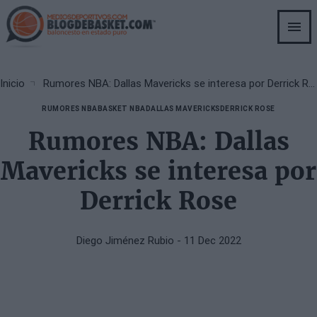
Skip
to
main
content
Breadcrumb
Inicio
Rumores NBA: Dallas Mavericks se interesa por Derrick Rose
RUMORES NBA
BASKET NBA
DALLAS MAVERICKS
DERRICK ROSE
Rumores NBA: Dallas
Mavericks se interesa por
Derrick Rose
Diego Jiménez Rubio
- 11 Dec 2022