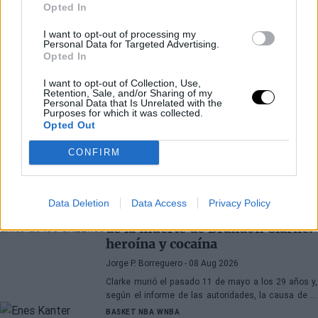
Opted In
I want to opt-out of processing my
Personal Data for Targeted Advertising.
Opted In
I want to opt-out of Collection, Use,
Retention, Sale, and/or Sharing of my
Personal Data that Is Unrelated with the
Purposes for which it was collected.
Opted Out
CONFIRM
Últimos artículos
BASKET NBA
BRANDON CLARKE
Data Deletion
Data Access
Privacy Policy
Médico forense revela la causa
de la muerte de Brandon Clarke:
heroína y cocaína
Jorge P. Borreguero
- 08 Aug 2026
Clarke murió el pasado 11 de mayo a los 29 años y,
según el informe de las autoridades, la causa de la
muerte fueron los efectos de la heroína y la cocaína
BASKET NBA
WNBA