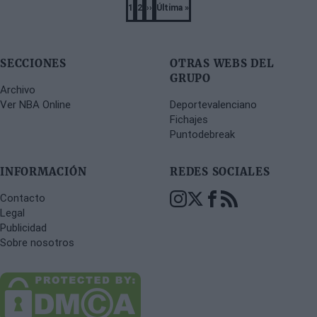
Pagination
1
2
››
Última »
Página
Página
Next
Last
page
page
SECCIONES
OTRAS WEBS DEL
GRUPO
Archivo
Ver NBA Online
Deportevalenciano
Fichajes
Puntodebreak
INFORMACIÓN
REDES SOCIALES
Contacto
Legal
Publicidad
Sobre nosotros