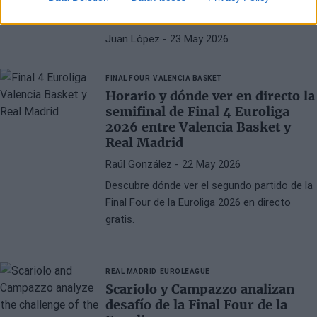
Euroliga: “Hemos tenido que
reinventarnos por completo”
Juan López
- 23 May 2026
FINAL FOUR
VALENCIA BASKET
Horario y dónde ver en directo la
semifinal de Final 4 Euroliga
2026 entre Valencia Basket y
Real Madrid
Raúl González
- 22 May 2026
Descubre dónde ver el segundo partido de la
Final Four de la Euroliga 2026 en directo
gratis.
REAL MADRID
EUROLEAGUE
Scariolo y Campazzo analizan
desafío de la Final Four de la