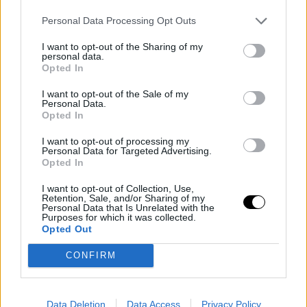
Personal Data Processing Opt Outs
I want to opt-out of the Sharing of my
personal data.
Opted In
I want to opt-out of the Sale of my
Personal Data.
Opted In
REAL MADRID
EUROLEAGUE
Real Madrid Baloncesto, camino
I want to opt-out of processing my
Personal Data for Targeted Advertising.
a la final con garra y superación
Opted In
Raúl González
- 23 May 2026
I want to opt-out of Collection, Use,
El Real Madrid jugará su cuarta final de
Retention, Sale, and/or Sharing of my
Personal Data that Is Unrelated with the
Euroliga en los últimos 5 años
Purposes for which it was collected.
Opted Out
CONFIRM
SERGIO SCARIOLO
REAL MADRID
Scariolo desafía las bajas y lleva
al Real Madrid a la final de la
Data Deletion
Data Access
Privacy Policy