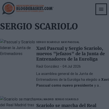
Skip
to
main
content
SERGIO SCARIOLO
SERGIO SCARIOLO
XAVI PASCUAL
Xavi Pascual y Sergio Scariolo,
nuevos "jefazos" de la Junta de
Entrenadores de la Euroliga
Raúl González
- 04 Jul 2026
La asamblea general de la Junta de
Entrenadores de la Euroliga ha elegido a
Xavi
Pascual como nuevo presidente
y a
Sergio Scariolo como vicepresidente, tras
cuatro años de mandato de Dimitris Itoudis
REAL MADRID
SERGIO SCARIOLO
y Giannis Sfairopoulos.
Scariolo se marcha del Real