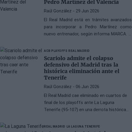
Pedro Martínez del Valencia
Raúl González
- 29 Jun 2026
El Real Madrid está en trámites avanzados
para incorporar a Pedro Martínez como
nuevo entrenador, según informa MARCA. El
club blanco pagaría una cláusula de rescisión
de un millón de euros al Valencia Basket
ACB PLAYOFFS
REAL MADRID
para hacerse con los servicios del técnico
Scariolo admite el colapso
de 65 años, quien acaba de completar una
defensivo del Madrid tras la
exitosa campaña con el conjunto taronja.
histórica eliminación ante el
Tenerife
Raúl González
- 06 Jun 2026
El Real Madrid cae eliminado en cuartos de
final de los playoffs ante La Laguna
Tenerife (95-107) en una derrota histórica
que cierra una temporada sin títulos. Sergio
Scariolo compareció ante los medios para
REAL MADRID
LA LAGUNA TENERIFE
analizar el batacazo y reconocer las