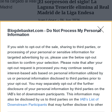
¡El sorpresón del siglo! La
carencias defensivas que marcaron el tramo
Laguna Tenerife elimina al Real
final de la campaña.
Madrid de la Liga Endesa
Juan López
- 06 Jun 2026
Victoria del conjunto canario en el Movistar
Blogdebasket.com -
Do Not Process My Personal
Arena: Los de Scariolo se despiden sin
Information
títulos de la temporada
If you wish to opt-out of the sale, sharing to third parties, or
processing of your personal or sensitive information for
targeted advertising by us, please use the below opt-out
section to confirm your selection. Please note that after your
opt-out request is processed you may continue seeing
interest-based ads based on personal information utilized by
us or personal information disclosed to third parties prior to
your opt-out. You may separately opt-out of the further
disclosure of your personal information by third parties on the
IAB’s list of downstream participants. This information may
also be disclosed by us to third parties on the
IAB’s List of
Downstream Participants
that may further disclose it to other
third parties.