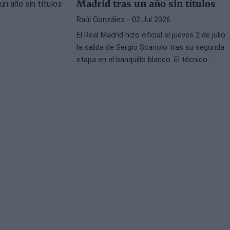
Madrid tras un año sin títulos
Raúl González
- 02 Jul 2026
El Real Madrid hizo oficial el jueves 2 de julio
la salida de Sergio Scariolo tras su segunda
etapa en el banquillo blanco. El técnico
italiano compartió un vídeo en redes
sociales agradeciendo el apoyo recibido y
analizando una temporada marcada por las
lesiones y la cercanía de conquistar la
Euroliga.