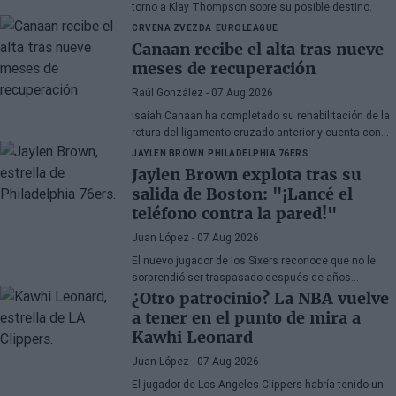
torno a Klay Thompson sobre su posible destino.
CRVENA ZVEZDA
EUROLEAGUE
Canaan recibe el alta tras nueve
meses de recuperación
Raúl González
- 07 Aug 2026
Isaiah Canaan ha completado su rehabilitación de la
rotura del ligamento cruzado anterior y cuenta con
autorización médica para retomar todas las
JAYLEN BROWN
PHILADELPHIA 76ERS
actividades de baloncesto. El veterano base de 35
Jaylen Brown explota tras su
años busca regresar a la
Euroliga
tras el paréntesis
salida de Boston: "¡Lancé el
forzado de la temporada 2025-26.
teléfono contra la pared!"
Juan López
- 07 Aug 2026
El nuevo jugador de los Sixers reconoce que no le
sorprendió ser traspasado después de años
apareciendo en rumores, aunque admite su
¿Otro patrocinio? La NBA vuelve
decepción por la manera en la que los Celtics
a tener en el punto de mira a
gestionaron la situación.
Kawhi Leonard
Juan López
- 07 Aug 2026
El jugador de Los Angeles Clippers habría tenido un