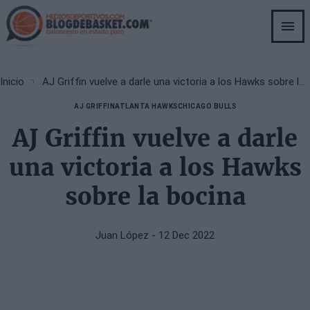
Skip
to
main
content
Breadcrumb
Inicio
AJ Griffin vuelve a darle una victoria a los Hawks sobre la bocina
AJ GRIFFIN
ATLANTA HAWKS
CHICAGO BULLS
AJ Griffin vuelve a darle
una victoria a los Hawks
sobre la bocina
Juan López
- 12 Dec 2022