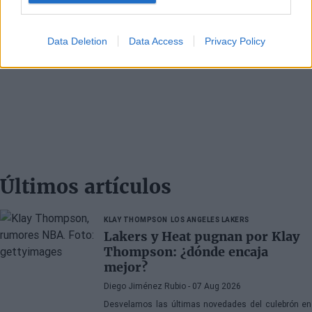
Data Deletion
Data Access
Privacy Policy
Últimos artículos
KLAY THOMPSON
LOS ANGELES LAKERS
Lakers y Heat pugnan por Klay
Thompson: ¿dónde encaja
mejor?
Diego Jiménez Rubio
- 07 Aug 2026
Desvelamos las últimas novedades del culebrón en