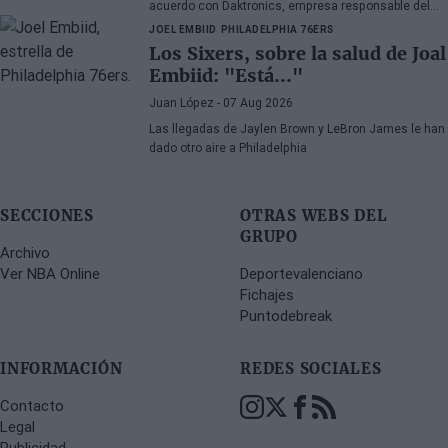
acuerdo con Daktronics, empresa responsable del
videomarcador del Intuit Dome
JOEL EMBIID
PHILADELPHIA 76ERS
Los Sixers, sobre la salud de Joal
Embiid: "Está..."
Juan López
- 07 Aug 2026
Las llegadas de Jaylen Brown y LeBron James le han
dado otro aire a Philadelphia
SECCIONES
OTRAS WEBS DEL
GRUPO
Archivo
Ver NBA Online
Deportevalenciano
Fichajes
Puntodebreak
INFORMACIÓN
REDES SOCIALES
Contacto
Legal
Publicidad