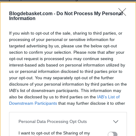
mismos problemas físicos. Esta noche podría hacer su
Blogdebasket.com -
Do Not Process My Personal
regreso de nuevo en un choque en el que los
Charlotte
Information
Hornets
reciben a los
Detroit Pistons
. La franquicia de
If you wish to opt-out of the sale, sharing to third parties, or
Jordan
ha hecho un primer tercio de año horrible (7
processing of your personal or sensitive information for
victorias y 20 derrotas) y verremos si pueden cambiar
targeted advertising by us, please use the below opt-out
section to confirm your selection. Please note that after your
un poco el rumbo con la vuelta a las pistas de su gran
opt-out request is processed you may continue seeing
interest-based ads based on personal information utilized by
estrella.
us or personal information disclosed to third parties prior to
your opt-out. You may separately opt-out of the further
disclosure of your personal information by third parties on the
IAB’s list of downstream participants. This information may
also be disclosed by us to third parties on the
IAB’s List of
Downstream Participants
that may further disclose it to other
third parties.
Personal Data Processing Opt Outs
I want to opt-out of the Sharing of my