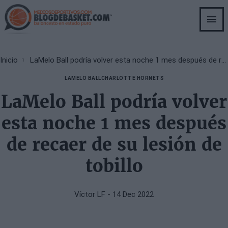
Skip
to
main
content
Breadcrumb
Inicio
LaMelo Ball podría volver esta noche 1 mes después de recaer de su lesión de tobillo
LAMELO BALL
CHARLOTTE HORNETS
LaMelo Ball podría volver
esta noche 1 mes después
de recaer de su lesión de
tobillo
Víctor LF
- 14 Dec 2022