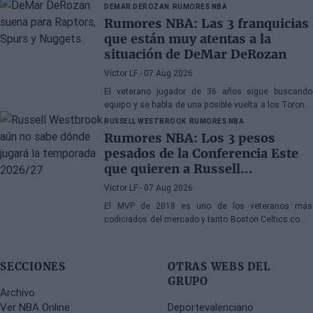
de 2027
DEMAR DEROZAN
RUMORES NBA
Rumores NBA: Las 3 franquicias
que están muy atentas a la
situación de DeMar DeRozan
Víctor LF
- 07 Aug 2026
El veterano jugador de 36 años sigue buscando
equipo y se habla de una posible vuelta a los Toronto
Raptors o San Antonio Spurs, mientras Denver
RUSSELL WESTBROOK
RUMORES NBA
Nuggets también forma parte de la ecuación
Rumores NBA: Los 3 pesos
pesados de la Conferencia Este
que quieren a Russell
Westbrook
Víctor LF
- 07 Aug 2026
El MVP de 2018 es uno de los veteranos más
codiciados del mercado y tanto Boston Celtics como
Cleveland Cavaliers y Detroit Pistons estarían
interesados en hacerse con sus servicios
SECCIONES
OTRAS WEBS DEL
GRUPO
Archivo
Ver NBA Online
Deportevalenciano