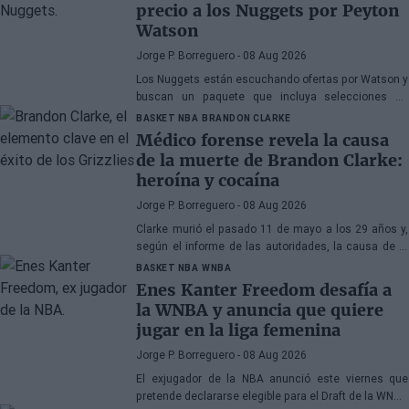
precio a los Nuggets por Peyton
Watson
Jorge P. Borreguero
- 08 Aug 2026
Los Nuggets están escuchando ofertas por Watson y
buscan un paquete que incluya selecciones de
primera ronda, jóvenes talentos o una combinación
BASKET NBA
BRANDON CLARKE
de ambos
Médico forense revela la causa
de la muerte de Brandon Clarke:
heroína y cocaína
Jorge P. Borreguero
- 08 Aug 2026
Clarke murió el pasado 11 de mayo a los 29 años y,
según el informe de las autoridades, la causa de la
muerte fueron los efectos de la heroína y la cocaína
BASKET NBA
WNBA
Enes Kanter Freedom desafía a
la WNBA y anuncia que quiere
jugar en la liga femenina
Jorge P. Borreguero
- 08 Aug 2026
El exjugador de la NBA anunció este viernes que
pretende declararse elegible para el Draft de la WNBA