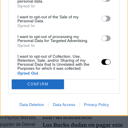
personal data.
Opted In
I want to opt-out of the Sale of my
Personal Data.
Opted In
I want to opt-out of processing my
Personal Data for Targeted Advertising.
Opted In
I want to opt-out of Collection, Use,
Retention, Sale, and/or Sharing of my
Personal Data that Is Unrelated with the
Purposes for which it was collected.
Opted Out
CONFIRM
Últimos artículos
Data Deletion
Data Access
Privacy Policy
BASKET NBA
MILWAUKEE BUCKS
Los Bucks dudan en pagar este