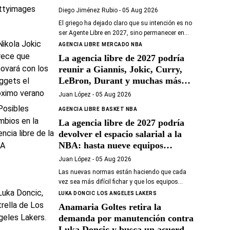
Diego Jiménez Rubio
- 05 Aug 2026
El griego ha dejado claro que su intención es no
ser Agente Libre en 2027, sino permanecer en
Miami Heat hasta el final de sus días en la NBA.
AGENCIA LIBRE
MERCADO NBA
La agencia libre de 2027 podría
reunir a Giannis, Jokic, Curry,
LeBron, Durant y muchas más
superestrellas
Juan López
- 05 Aug 2026
AGENCIA LIBRE
BASKET NBA
La agencia libre de 2027 podría
devolver el espacio salarial a la
NBA: hasta nueve equipos
tendrían margen
Juan López
- 05 Aug 2026
Las nuevas normas están haciendo que cada
vez sea más difícil fichar y que los equipos
ahorren más que nunca
LUKA DONCIC
LOS ANGELES LAKERS
Anamaria Goltes retira la
demanda por manutención contra
Luka Doncic y busca un acuerdo