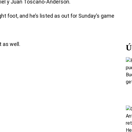
riel y Juan Toscano-Anderson.
ght foot, and he’s listed as out for Sunday’s game
 as well.
Ú