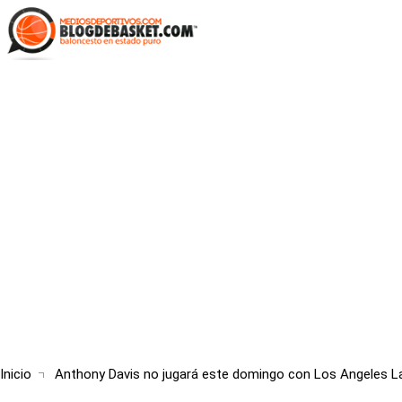
Skip
to
main
content
Breadcrumb
Inicio
Anthony Davis no jugará este domingo con Los Angeles L