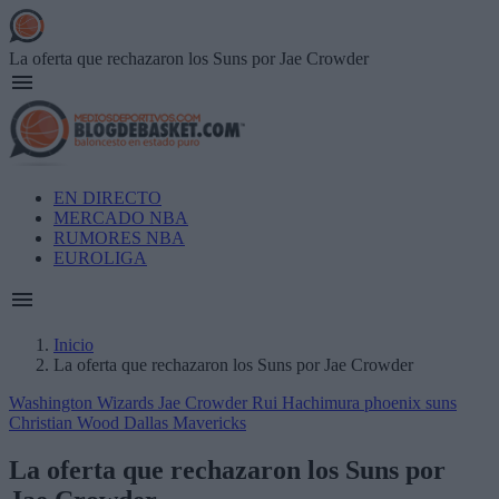
Skip
to
main
La oferta que rechazaron los Suns por Jae Crowder
content
Main
EN DIRECTO
navigation
MERCADO NBA
RUMORES NBA
EUROLIGA
Inicio
La oferta que rechazaron los Suns por Jae Crowder
Breadcrumb
Washington Wizards
Jae Crowder
Rui Hachimura
phoenix suns
Christian Wood
Dallas Mavericks
La oferta que rechazaron los Suns por