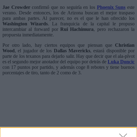
Jae Crowder
confirmó que no seguiría en los
Phoenix Suns
este
verano. Desde entonces, los de Arizona buscan el mejor traspaso
para ambas partes. Al parecer, no es el que le han ofrecido los
Washington Wizards
. La franquicia de la capital le propuso
intercambiar al forward por
Rui Hachimura
, pero rechazaron la
propuesta inmediatamente.
Por otro lado, hay ciertos equipos que piensan que
Christian
Wood
, el jugador de los
Dallas Mavericks
, estará disponible por
parte de los texanos para dejarlo salir. Hay que decir que el ala-pívot
es el segundo mejor anotador del equipo por detrás de
Luka Doncic
con 17 puntos por partido, y además coge 8 rebotes y tiene buenos
porcentajes de tiro, tanto de 2 como de 3.