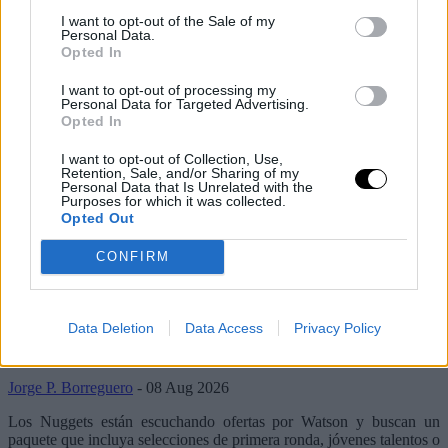
I want to opt-out of the Sale of my
Personal Data.
Opted In
I want to opt-out of processing my
Personal Data for Targeted Advertising.
Opted In
I want to opt-out of Collection, Use,
Retention, Sale, and/or Sharing of my
Personal Data that Is Unrelated with the
Purposes for which it was collected.
Opted Out
Últimos artículos
CONFIRM
Basket NBA
milwaukee bucks
Los Bucks dudan en pagar este precio a
Data Deletion
Data Access
Privacy Policy
los Nuggets por Peyton Watson
Jorge P. Borreguero
- 08 Aug 2026
Los Nuggets están escuchando ofertas por Watson y buscan un
paquete que incluya selecciones de primera ronda, jóvenes talentos o