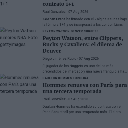
jugadores, a pesar de un proceso de transferencias
contrato 1+1
marcado por la incertidumbre y los cambios de
última hora.
Raúl González
- 07 Aug 2026
Keenan Evans
ha firmado con el Zalgiris Kaunas bajo
la fórmula 1+1 y se incorporará a los London Lions en
calidad de cedido durante la temporada 2026/27. El
PEYTON WATSON
DENVER NUGGETS
base estadounidense continúa su proceso de
Peyton Watson, entre Clippers,
recuperación tras las lesiones sufridas en los
Bucks y Cavaliers: el dilema de
últimos meses.
Denver
Diego Jiménez Rubio
- 07 Aug 2026
El jugador de los Nuggets es uno de los más
pretendidos del mercado y una nueva franquicia ha
entrado en la puja.
DAULTON HOMMES
EUROLIGA
Hommes renueva con París para
una tercera temporada
Raúl González
- 07 Aug 2026
Daulton Hommes ha extendido su contrato con el
Paris Basketball por una temporada más. El alero
estadounidense de 30 años, veterano de 58 partidos
en la Euroliga, continúa en el equipo francés tras dos