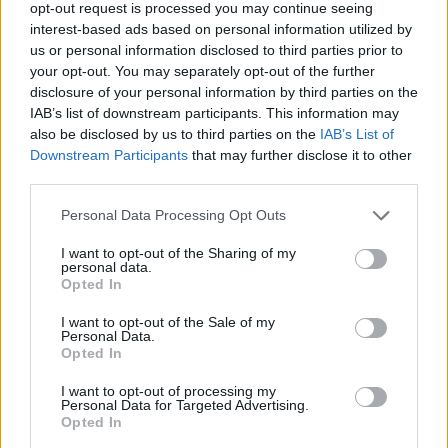
opt-out request is processed you may continue seeing
interest-based ads based on personal information utilized by
us or personal information disclosed to third parties prior to
your opt-out. You may separately opt-out of the further
disclosure of your personal information by third parties on the
IAB’s list of downstream participants. This information may
Philadelphia 76ers vs New York Knicks: 18:00 hora
also be disclosed by us to third parties on the
IAB’s List of
española
Downstream Participants
that may further disclose it to other
third parties.
Los Angeles Lakers vs Dallas Mavericks: 20.30 hora
española en #Vamos
Personal Data Processing Opt Outs
Milwaukee Bucks vs Boston Celtics: 23:00 hora
I want to opt-out of the Sharing of my
personal data.
española en #Vamos
Opted In
Memphis Grizzlies vs Golden State Warriors: 02:00 hora
I want to opt-out of the Sale of my
Personal Data.
española
Opted In
Phoenix Suns vs Denver Nuggets: 04:30 hora española
I want to opt-out of processing my
Personal Data for Targeted Advertising.
Opted In