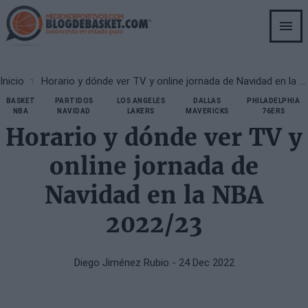
Skip
to
main
content
Breadcrumb
Inicio
Horario y dónde ver TV y online jornada de Navidad en la NBA 2022/23
BASKET
PARTIDOS
LOS ANGELES
DALLAS
PHILADELPHIA
NBA
NAVIDAD
LAKERS
MAVERICKS
76ERS
Horario y dónde ver TV y
online jornada de
Navidad en la NBA
2022/23
Diego Jiménez Rubio
- 24 Dec 2022