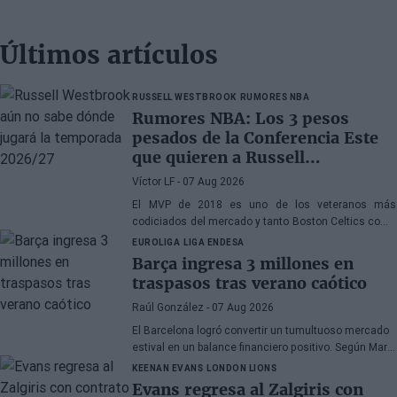
Últimos artículos
RUSSELL WESTBROOK
RUMORES NBA
Rumores NBA: Los 3 pesos
pesados de la Conferencia Este
que quieren a Russell
Westbrook
Víctor LF
- 07 Aug 2026
El MVP de 2018 es uno de los veteranos más
codiciados del mercado y tanto Boston Celtics como
Cleveland Cavaliers y Detroit Pistons estarían
EUROLIGA
LIGA ENDESA
interesados en hacerse con sus servicios
Barça ingresa 3 millones en
traspasos tras verano caótico
Raúl González
- 07 Aug 2026
El Barcelona logró convertir un tumultuoso mercado
estival en un balance financiero positivo. Según Marc
Mundet, la sección azulgrana ingresó cerca de tres
KEENAN EVANS
LONDON LIONS
millones de euros procedentes de salidas de
Evans regresa al Zalgiris con