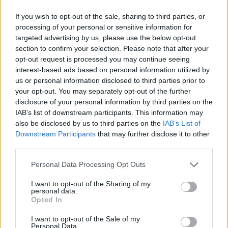
Olympiacos
(antiguo líder) por 21 puntos en casa. Es un
If you wish to opt-out of the sale, sharing to third parties, or
processing of your personal or sensitive information for
partido clave para los hombres de
Álex Mumbrú
. El
targeted advertising by us, please use the below opt-out
duelo se dará lugar el próximo martes 7 de marzo a las
section to confirm your selection. Please note that after your
opt-out request is processed you may continue seeing
20:30h y será retransmitido en España a través de
interest-based ads based on personal information utilized by
DAZN
.
us or personal information disclosed to third parties prior to
your opt-out. You may separately opt-out of the further
disclosure of your personal information by third parties on the
IAB’s list of downstream participants. This information may
also be disclosed by us to third parties on the
IAB’s List of
Downstream Participants
that may further disclose it to other
third parties.
Personal Data Processing Opt Outs
I want to opt-out of the Sharing of my
personal data.
Opted In
I want to opt-out of the Sale of my
Personal Data.