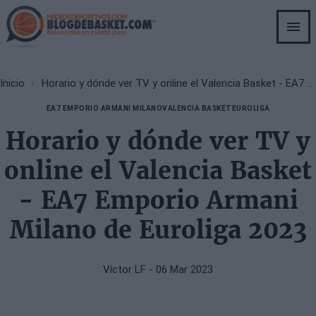
Skip
to
main
content
Breadcrumb
Inicio
Horario y dónde ver TV y online el Valencia Basket - EA7 Emporio Armani Milano de Euroliga 2023
EA7 EMPORIO ARMANI MILANO
VALENCIA BASKET
EUROLIGA
Horario y dónde ver TV y
online el Valencia Basket
- EA7 Emporio Armani
Milano de Euroliga 2023
Víctor LF
- 06 Mar 2023