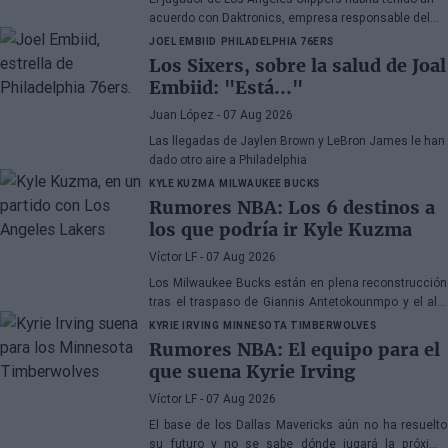
acuerdo con Daktronics, empresa responsable del
videomarcador del Intuit Dome
JOEL EMBIID
PHILADELPHIA 76ERS
Los Sixers, sobre la salud de Joal
Embiid: "Está..."
Juan López
- 07 Aug 2026
Las llegadas de Jaylen Brown y LeBron James le han
dado otro aire a Philadelphia
KYLE KUZMA
MILWAUKEE BUCKS
Rumores NBA: Los 6 destinos a
los que podría ir Kyle Kuzma
Víctor LF
- 07 Aug 2026
Los Milwaukee Bucks están en plena reconstrucción
tras el traspaso de Giannis Antetokounmpo y el ala-
pívot podría ser el siguiente
KYRIE IRVING
MINNESOTA TIMBERWOLVES
Rumores NBA: El equipo para el
que suena Kyrie Irving
Víctor LF
- 07 Aug 2026
El base de los Dallas Mavericks aún no ha resuelto
su futuro y no se sabe dónde jugará la próxima