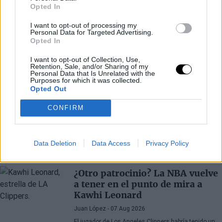
Opted In
I want to opt-out of processing my
Personal Data for Targeted Advertising.
Opted In
I want to opt-out of Collection, Use,
Retention, Sale, and/or Sharing of my
Personal Data that Is Unrelated with the
Purposes for which it was collected.
Opted Out
CONFIRM
Data Deletion
Data Access
Privacy Policy
Últimos artículos
¿Otro patrocinio? La NBA vuelve
a tener en el punto de mira a
Kawhi Leonard
Juan López
- 07 Aug 2026
El jugador de Los Angeles Clippers habría tenido un