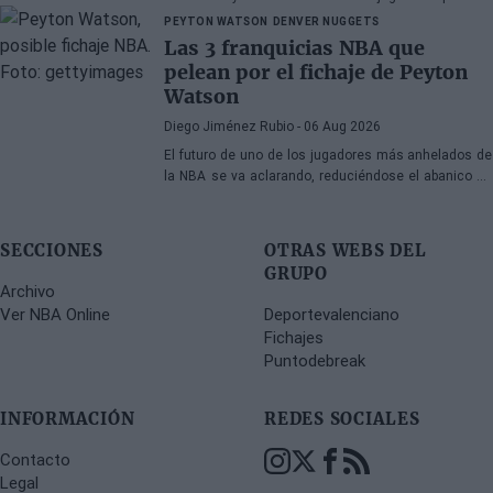
temporada
PEYTON WATSON
DENVER NUGGETS
Las 3 franquicias NBA que
pelean por el fichaje de Peyton
Watson
Diego Jiménez Rubio
- 06 Aug 2026
El futuro de uno de los jugadores más anhelados de
la NBA se va aclarando, reduciéndose el abanico de
franquicias candidatas a tres.
SECCIONES
OTRAS WEBS DEL
GRUPO
Archivo
Ver NBA Online
Deportevalenciano
Fichajes
Puntodebreak
INFORMACIÓN
REDES SOCIALES
Contacto
Legal