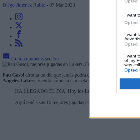
Opted 
Diego Jiménez Rubio
- 07 Mar 2023
I want t
Opted 
I want 
Advertis
Opted 
I want t
Go to comments seciton
of my P
was col
Opted 
Pau Gasol
afronta un día que jamás podrá olvidar y lo hace recibien
Angeles Lakers
, viendo cómo su camiseta colgará siempre del mítico 
HA LLEGADO EL DÍA. Hoy los Lakers retirarán el dorsal n°
Aquí tenéis sus 10 mejores jugadas como jugador de Los Ange