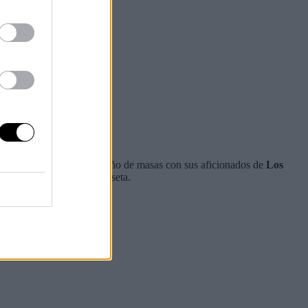
l de Sant Boi se dará un baño de masas con sus aficionados de
Los
ugadas vistiendo esta camiseta.