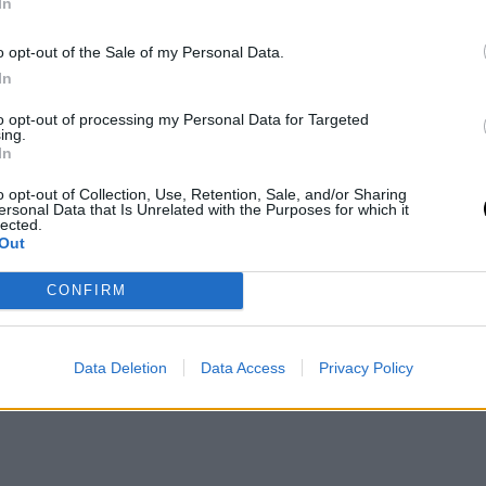
In
o opt-out of the Sale of my Personal Data.
In
to opt-out of processing my Personal Data for Targeted
ing.
In
o opt-out of Collection, Use, Retention, Sale, and/or Sharing
ersonal Data that Is Unrelated with the Purposes for which it
lected.
Out
do un enorme cariño por parte de todos los aficionados al baloncesto. E
estadio de los de púrpura y oro. Merece la pena recordar sus mejores j
CONFIRM
16 de Pau Gasol
les Lakers
#GraciasPau
#Gasol16
pic.twitter.com/bEP7qb0ZNx
Data Deletion
Data Access
Privacy Policy