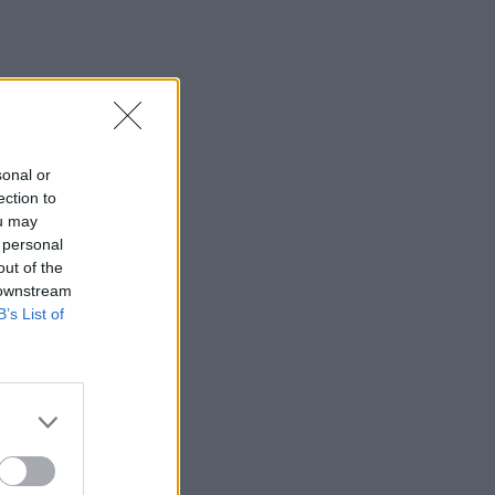
sonal or
ection to
ou may
 personal
out of the
 downstream
B’s List of