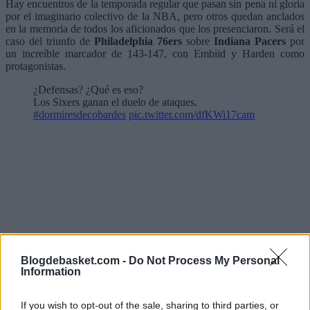
Hay encuentros de la temporada regular que pasan sin pena ni gloria
por el imaginario colectivo de la NBA, pero otros quedan anclados
en la memoria de todos los aficionados que los presenciaron. Será el
caso del triunfo de
Philadelphia 76ers
sobre
Indiana Pacers
por
un increíble marcador de 143-147, con Embiid y Harden como
protagonistas.
¿Defensas? ¿Qué es eso?
Los Sixers ganan el duelo de ataques.
#dormiresdecobardes
pic.twitter.com/dfKWi17cam
Blogdebasket.com -
Do Not Process My Personal
Information
If you wish to opt-out of the sale, sharing to third parties, or