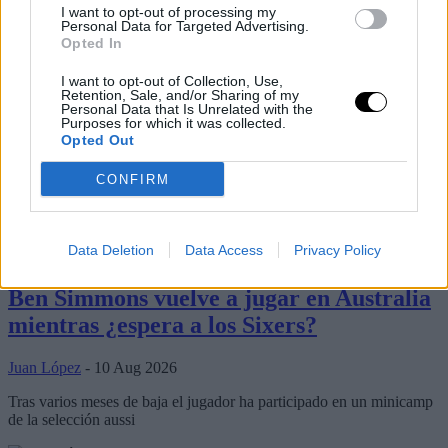
I want to opt-out of processing my
Personal Data for Targeted Advertising.
Opted In
I want to opt-out of Collection, Use,
Retention, Sale, and/or Sharing of my
Personal Data that Is Unrelated with the
Purposes for which it was collected.
Opted Out
CONFIRM
Últimos artículos
Data Deletion
Data Access
Privacy Policy
Ben Simmons
philadelphia 76ers
Ben Simmons vuelve a jugar en Australia
mientras ¿espera a los Sixers?
Juan López
- 10 Aug 2026
Tras varios meses de baja el jugador ha participado en un minicamp
de la selección aussi