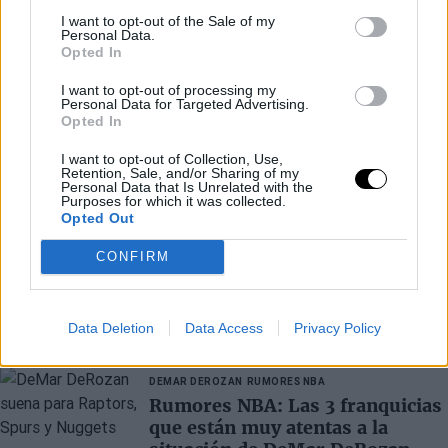
I want to opt-out of the Sale of my
Personal Data.
Opted In
I want to opt-out of processing my
Personal Data for Targeted Advertising.
Opted In
I want to opt-out of Collection, Use,
Retention, Sale, and/or Sharing of my
Personal Data that Is Unrelated with the
Purposes for which it was collected.
Opted Out
CONFIRM
Últimos artículos
Data Deletion
Data Access
Privacy Policy
DEMAR DEROZAN
RUMORES NBA
Rumores NBA: Las 3 franquicias
que están muy atentas a la