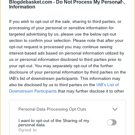
Blogdebasket.com -
Do Not Process My Personal
Information
contra el
Olympiacos
y hoy ante el
Fenerbahce
en
Turquía. Tanto el equipo de
Itoudis
como el
AS Monaco
If you wish to opt-out of the sale, sharing to third parties, or
se acercan peligrosamente a los blaugranas, que deben
processing of your personal or sensitive information for
targeted advertising by us, please use the below opt-out
mantenerse entre los cuatro primeros clasificados si
section to confirm your selection. Please note that after your
quieren tener ventaja de campo y empezar en el Palau
opt-out request is processed you may continue seeing
interest-based ads based on personal information utilized by
los cuartos de final.
us or personal information disclosed to third parties prior to
your opt-out. You may separately opt-out of the further
disclosure of your personal information by third parties on the
IAB’s list of downstream participants. This information may
also be disclosed by us to third parties on the
IAB’s List of
Downstream Participants
that may further disclose it to other
third parties.
Personal Data Processing Opt Outs
I want to opt-out of the Sharing of my
personal data.
Opted In