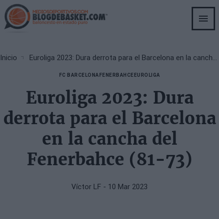
Skip
to
main
content
Breadcrumb
Inicio
Euroliga 2023: Dura derrota para el Barcelona en la cancha del Fenerbahce (81-73)
FC BARCELONA
FENERBAHCE
EUROLIGA
Euroliga 2023: Dura
derrota para el Barcelona
en la cancha del
Fenerbahce (81-73)
Víctor LF
- 10 Mar 2023