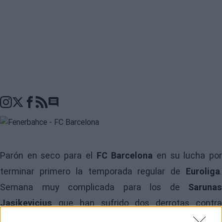
Go to comments seciton
Parón en seco para el
FC Barcelona
en su lucha po
terminar primero la temporada regular de
Euroliga
.
Semana muy complicada para los de
Sarunas
Jasikevicius
que han sufrido dos derrotas contra
rivales directos. El martes pasado cayeron en El Pireo