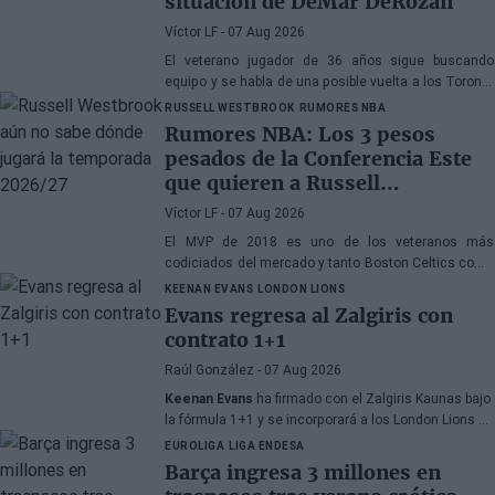
situación de DeMar DeRozan
Víctor LF
- 07 Aug 2026
El veterano jugador de 36 años sigue buscando
equipo y se habla de una posible vuelta a los Toronto
Raptors o San Antonio Spurs, mientras Denver
RUSSELL WESTBROOK
RUMORES NBA
Nuggets también forma parte de la ecuación
Rumores NBA: Los 3 pesos
pesados de la Conferencia Este
que quieren a Russell
Westbrook
Víctor LF
- 07 Aug 2026
El MVP de 2018 es uno de los veteranos más
codiciados del mercado y tanto Boston Celtics como
Cleveland Cavaliers y Detroit Pistons estarían
KEENAN EVANS
LONDON LIONS
interesados en hacerse con sus servicios
Evans regresa al Zalgiris con
contrato 1+1
Raúl González
- 07 Aug 2026
Keenan Evans
ha firmado con el Zalgiris Kaunas bajo
la fórmula 1+1 y se incorporará a los London Lions en
calidad de cedido durante la temporada 2026/27. El
EUROLIGA
LIGA ENDESA
base estadounidense continúa su proceso de
Barça ingresa 3 millones en
recuperación tras las lesiones sufridas en los