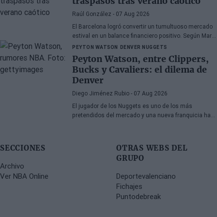
traspasos tras verano caótico
últimos meses.
Raúl González
- 07 Aug 2026
El Barcelona logró convertir un tumultuoso mercado
estival en un balance financiero positivo. Según Marc
Mundet, la sección azulgrana ingresó cerca de tres
PEYTON WATSON
DENVER NUGGETS
millones de euros procedentes de salidas de
Peyton Watson, entre Clippers,
jugadores, a pesar de un proceso de transferencias
Bucks y Cavaliers: el dilema de
marcado por la incertidumbre y los cambios de
Denver
última hora.
Diego Jiménez Rubio
- 07 Aug 2026
El jugador de los Nuggets es uno de los más
pretendidos del mercado y una nueva franquicia ha
entrado en la puja.
SECCIONES
OTRAS WEBS DEL
GRUPO
Archivo
Ver NBA Online
Deportevalenciano
Fichajes
Puntodebreak