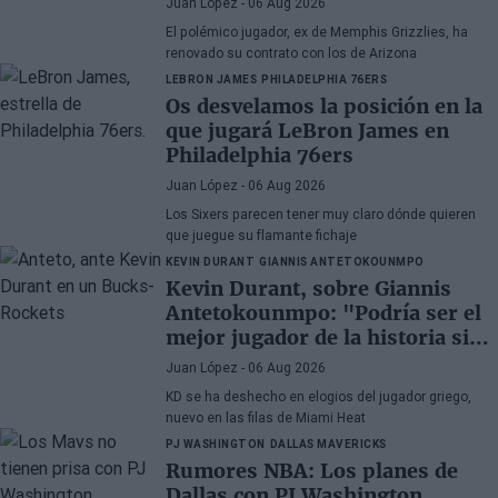
Juan López
- 06 Aug 2026
El polémico jugador, ex de Memphis Grizzlies, ha
renovado su contrato con los de Arizona
LEBRON JAMES
PHILADELPHIA 76ERS
Os desvelamos la posición en la
que jugará LeBron James en
Philadelphia 76ers
Juan López
- 06 Aug 2026
Los Sixers parecen tener muy claro dónde quieren
que juegue su flamante fichaje
KEVIN DURANT
GIANNIS ANTETOKOUNMPO
Kevin Durant, sobre Giannis
Antetokounmpo: "Podría ser el
mejor jugador de la historia si
quisiera"
Juan López
- 06 Aug 2026
KD se ha deshecho en elogios del jugador griego,
nuevo en las filas de Miami Heat
PJ WASHINGTON
DALLAS MAVERICKS
Rumores NBA: Los planes de
Dallas con PJ Washington