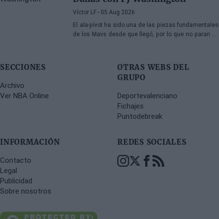
Víctor LF
- 05 Aug 2026
El ala-pívot ha sido una de las piezas fundamentales
de los Mavs desde que llegó, por lo que no paran de
llegarle ofertas, aunque la franquicia de Texas no
tiene prisa
SECCIONES
OTRAS WEBS DEL
GRUPO
Archivo
Ver NBA Online
Deportevalenciano
Fichajes
Puntodebreak
INFORMACIÓN
REDES SOCIALES
Contacto
Legal
Publicidad
Sobre nosotros