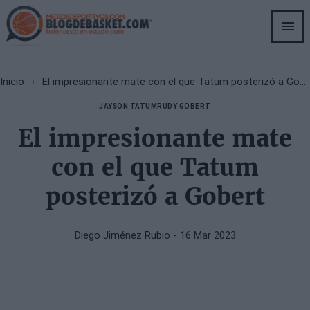
Skip
to
main
content
Breadcrumb
Inicio
El impresionante mate con el que Tatum posterizó a Gobert
JAYSON TATUM
RUDY GOBERT
El impresionante mate
con el que Tatum
posterizó a Gobert
Diego Jiménez Rubio
- 16 Mar 2023