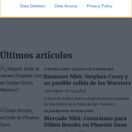
Data Deletion
Data Access
Privacy Policy
Últimos artículos
STEPHEN CURRY
GOLDEN STATE WARRIORS
Rumores NBA: Stephen Curry y
su posible salida de los Warriors
Juan López
- 06 Aug 2026
El base de Golden State ha hablado de la posibilidad
de marcharse de la Bahía de San Francisco
DILLON BROOKS
PHOENIX SUNS
Mercado NBA: Contratazo para
Dillon Brooks en Phoenix Suns