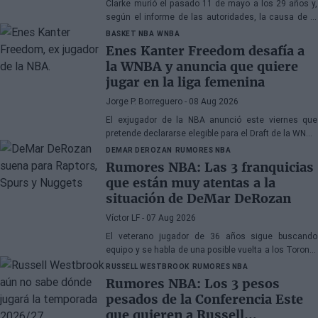
Clarke murió el pasado 11 de mayo a los 29 años y,
según el informe de las autoridades, la causa de la
muerte fueron los efectos de la heroína y la cocaína
BASKET NBA
WNBA
Enes Kanter Freedom desafía a
la WNBA y anuncia que quiere
jugar en la liga femenina
Jorge P. Borreguero
- 08 Aug 2026
El exjugador de la NBA anunció este viernes que
pretende declararse elegible para el Draft de la WNBA
de 2027
DEMAR DEROZAN
RUMORES NBA
Rumores NBA: Las 3 franquicias
que están muy atentas a la
situación de DeMar DeRozan
Víctor LF
- 07 Aug 2026
El veterano jugador de 36 años sigue buscando
equipo y se habla de una posible vuelta a los Toronto
Raptors o San Antonio Spurs, mientras Denver
RUSSELL WESTBROOK
RUMORES NBA
Nuggets también forma parte de la ecuación
Rumores NBA: Los 3 pesos
pesados de la Conferencia Este
que quieren a Russell