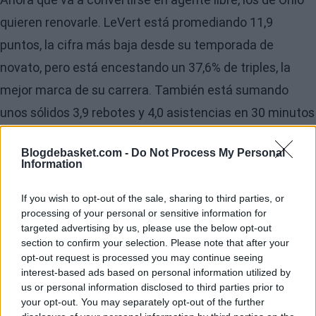
quieren renovarle. LeVert está promediando 11,9
puntos, la cifra más baja desde su temporada de
novato, pero está encestando un 37,6% de triples, la
mejor marca de su carrera. También está sumando
unos sólidos 3,9 rebotes y 4,0 asistencias en 30 minutos
por partido, liderando el banco de los Cavs con más
Blogdebasket.com -
Do Not Process My Personal
minutos que Ricky Rubio.
Information
If you wish to opt-out of the sale, sharing to third parties, or
processing of your personal or sensitive information for
targeted advertising by us, please use the below opt-out
section to confirm your selection. Please note that after your
opt-out request is processed you may continue seeing
interest-based ads based on personal information utilized by
us or personal information disclosed to third parties prior to
your opt-out. You may separately opt-out of the further