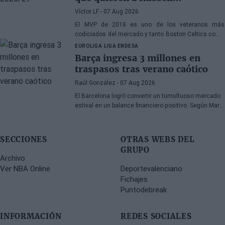
Westbrook
Víctor LF
- 07 Aug 2026
El MVP de 2018 es uno de los veteranos más
codiciados del mercado y tanto Boston Celtics como
Cleveland Cavaliers y Detroit Pistons estarían
EUROLIGA
LIGA ENDESA
interesados en hacerse con sus servicios
Barça ingresa 3 millones en
traspasos tras verano caótico
Raúl González
- 07 Aug 2026
El Barcelona logró convertir un tumultuoso mercado
estival en un balance financiero positivo. Según Marc
Mundet, la sección azulgrana ingresó cerca de tres
millones de euros procedentes de salidas de
jugadores, a pesar de un proceso de transferencias
SECCIONES
OTRAS WEBS DEL
marcado por la incertidumbre y los cambios de
GRUPO
última hora.
Archivo
Ver NBA Online
Deportevalenciano
Fichajes
Puntodebreak
INFORMACIÓN
REDES SOCIALES