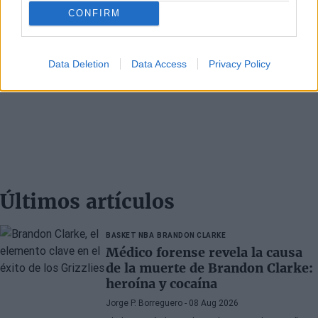
CONFIRM
Data Deletion
Data Access
Privacy Policy
Últimos artículos
BASKET NBA
BRANDON CLARKE
Médico forense revela la causa
de la muerte de Brandon Clarke:
heroína y cocaína
Jorge P. Borreguero
- 08 Aug 2026