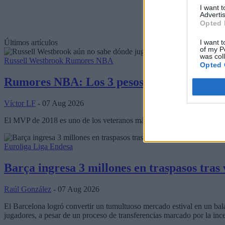
I want 
Advertis
Opted 
I want t
Últimos artículos
of my P
was col
Russell Westbrook
Rumores NBA
Opted 
Rumores NBA: Los 3 pesos pesados de la C
Víctor LF
- 07 Aug 2026
El MVP de 2018 es uno de los veteranos más codiciados del mercado y 
Euroliga
Liga Endesa
Barça ingresa 3 millones en traspasos tras
Raúl González
- 07 Aug 2026
El Barcelona logró convertir un tumultuoso mercado estival en un bal
jugadores, a pesar de un proceso de transferencias marcado por la inc