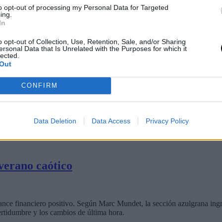
to opt-out of processing my Personal Data for Targeted
ing.
In
o opt-out of Collection, Use, Retention, Sale, and/or Sharing
ersonal Data that Is Unrelated with the Purposes for which it
lected.
Out
onferencia Este que quieren a Russell Wes
CONFIRM
tanto Boston Celtics como Cleveland Cavaliers y Detroit Pistons estar
Data Deletion
Data Access
Privacy Policy
 verano caótico
ance financiero positivo. Según Marc Mundet, la sección azulgrana ingre
ertidumbre y los cambios de última hora.