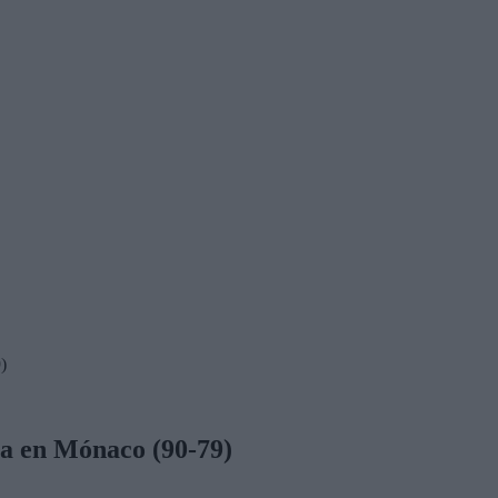
)
na en Mónaco (90-79)