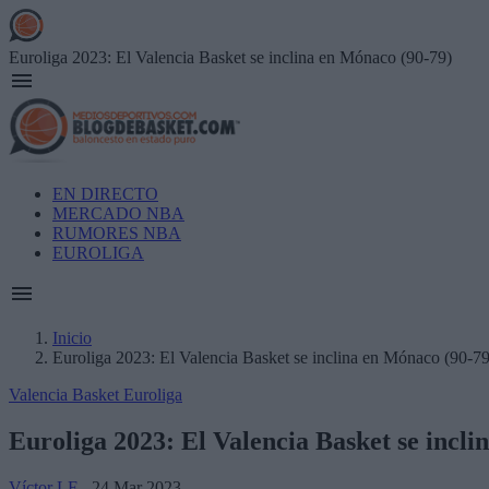
Skip
to
main
Euroliga 2023: El Valencia Basket se inclina en Mónaco (90-79)
content
Main
EN DIRECTO
navigation
MERCADO NBA
RUMORES NBA
EUROLIGA
Inicio
Euroliga 2023: El Valencia Basket se inclina en Mónaco (90-79
Breadcrumb
Valencia Basket
Euroliga
Euroliga 2023: El Valencia Basket se incli
Víctor LF
- 24 Mar 2023