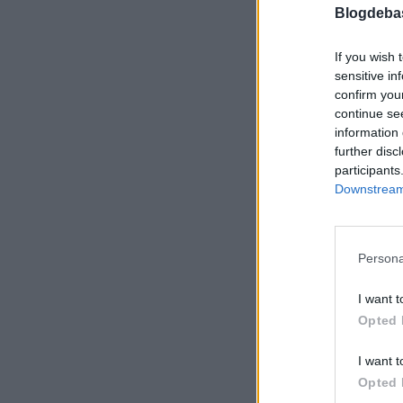
Blogdeba
If you wish 
sensitive in
confirm you
continue se
information 
further disc
participants
Downstream 
Persona
I want t
Opted 
I want t
Opted 