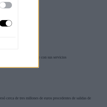
tbrook
ían interesados en hacerse con sus servicios
só cerca de tres millones de euros procedentes de salidas de