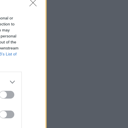
sonal or
ection to
ou may
 personal
out of the
 downstream
B’s List of