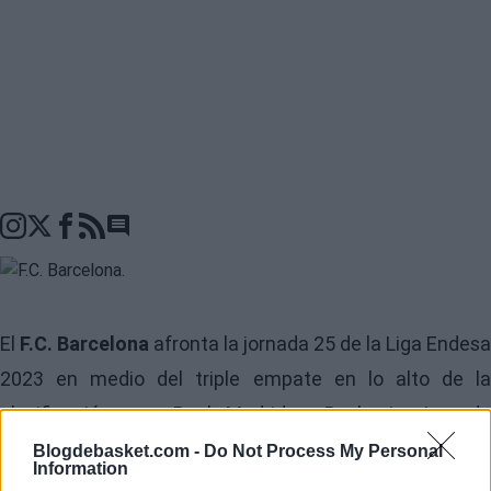
Go to comments seciton
El
F.C. Barcelona
afronta la jornada 25 de la
Liga Endesa
2023
en medio del triple empate en lo alto de la
clasificación con Real Madrid y Baskonia. Los de
Sarunas Jasikevicius serán los segundos en jugar de los
Blogdebasket.com -
Do Not Process My Personal
Information
tres de arriba. Visitarán uno de los pabellones más